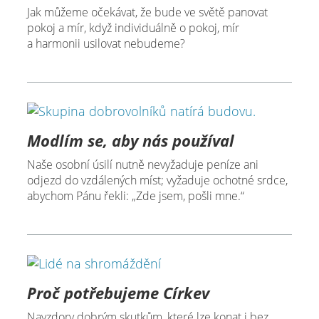
Jak můžeme očekávat, že bude ve světě panovat
pokoj a mír, když individuálně o pokoj, mír
a harmonii usilovat nebudeme?
Modlím se, aby nás používal
Naše osobní úsilí nutně nevyžaduje peníze ani
odjezd do vzdálených míst; vyžaduje ochotné srdce,
abychom Pánu řekli: „Zde jsem, pošli mne.“
Proč potřebujeme Církev
Navzdory dobrým skutkům, které lze konat i bez