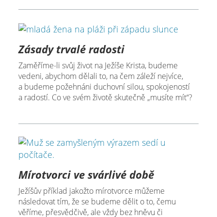
Zásady trvalé radosti
Zaměříme-li svůj život na Ježíše Krista, budeme
vedeni, abychom dělali to, na čem záleží nejvíce,
a budeme požehnáni duchovní silou, spokojeností
a radostí. Co ve svém životě skutečně „musíte mít“?
Mírotvorci ve svárlivé době
Ježíšův příklad jakožto mírotvorce můžeme
následovat tím, že se budeme dělit o to, čemu
věříme, přesvědčivě, ale vždy bez hněvu či