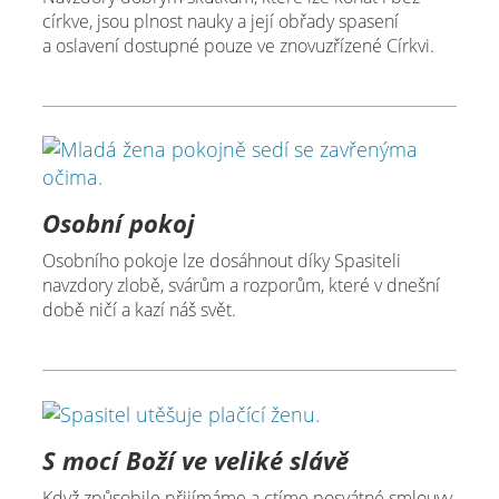
církve, jsou plnost nauky a její obřady spasení
a oslavení dostupné pouze ve znovuzřízené Církvi.
Osobní pokoj
Osobního pokoje lze dosáhnout díky Spasiteli
navzdory zlobě, svárům a rozporům, které v dnešní
době ničí a kazí náš svět.
S mocí Boží ve veliké slávě
Když způsobile přijímáme a ctíme posvátné smlouvy