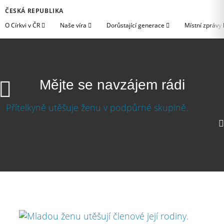
ČESKÁ REPUBLIKA
O Církvi v ČR
Naše víra
Dorůstající generace
Místní zprávy
Mějte se navzájem rádi
Mějte se navzájem rádi
Stáhnout video