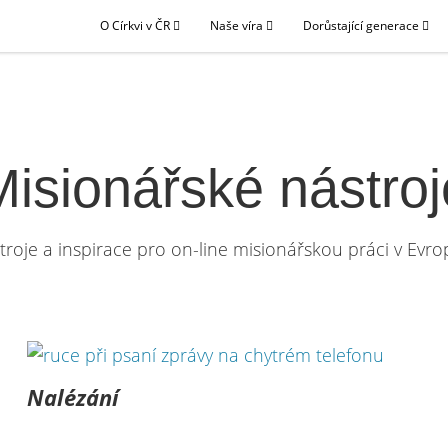
O Církvi v ČR
Naše víra
Dorůstající generace
Misionářské nástroj
troje a inspirace pro on-line misionářskou práci v Ev
Nalézání