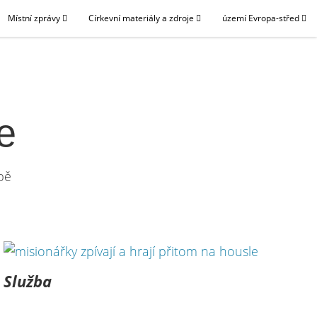
Místní zprávy
Církevní materiály a zdroje
území Evropa-střed
e
ropě
Služba