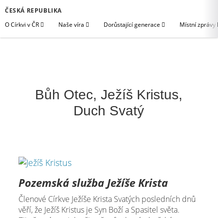
ČESKÁ REPUBLIKA
O Církvi v ČR
Naše víra
Dorůstající generace
Místní zprávy
Bůh Otec, Ježíš Kristus,
Duch Svatý
Pozemská služba Ježíše Krista
Členové Církve Ježíše Krista Svatých posledních dnů
věří, že Ježíš Kristus je Syn Boží a Spasitel světa.