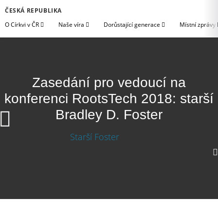
ČESKÁ REPUBLIKA
O Církvi v ČR
Naše víra
Dorůstající generace
Místní zprávy
Zasedání pro vedoucí na
konferenci RootsTech 2018: starší
Bradley D. Foster
1080p
720p
360p