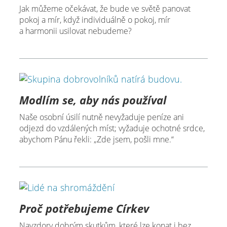
Jak můžeme očekávat, že bude ve světě panovat
pokoj a mír, když individuálně o pokoj, mír
a harmonii usilovat nebudeme?
Modlím se, aby nás používal
Naše osobní úsilí nutně nevyžaduje peníze ani
odjezd do vzdálených míst; vyžaduje ochotné srdce,
abychom Pánu řekli: „Zde jsem, pošli mne.“
Proč potřebujeme Církev
Navzdory dobrým skutkům, které lze konat i bez