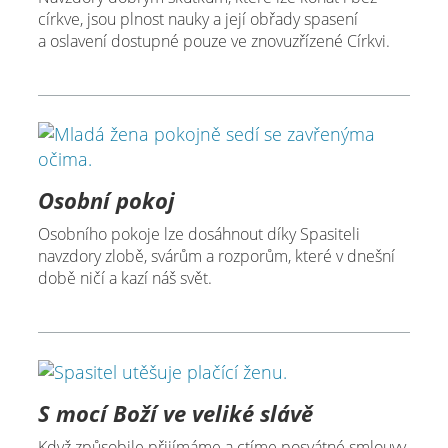
církve, jsou plnost nauky a její obřady spasení
a oslavení dostupné pouze ve znovuzřízené Církvi.
Osobní pokoj
Osobního pokoje lze dosáhnout díky Spasiteli
navzdory zlobě, svárům a rozporům, které v dnešní
době ničí a kazí náš svět.
S mocí Boží ve veliké slávě
Když způsobile přijímáme a ctíme posvátné smlouvy