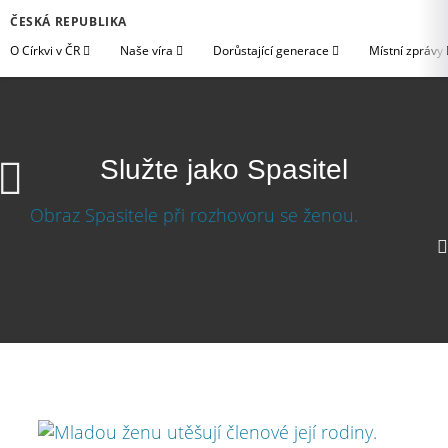
ČESKÁ REPUBLIKA
O Církvi v ČR
Naše víra
Dorůstající generace
Místní zprávy
Služte jako Spasitel
Služte jako Spasitel
Stáhnout video