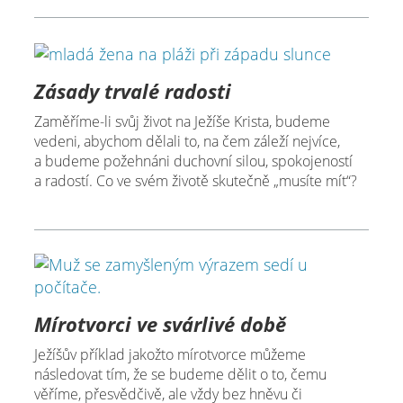
Zásady trvalé radosti
Zaměříme-li svůj život na Ježíše Krista, budeme
vedeni, abychom dělali to, na čem záleží nejvíce,
a budeme požehnáni duchovní silou, spokojeností
a radostí. Co ve svém životě skutečně „musíte mít“?
Mírotvorci ve svárlivé době
Ježíšův příklad jakožto mírotvorce můžeme
následovat tím, že se budeme dělit o to, čemu
věříme, přesvědčivě, ale vždy bez hněvu či