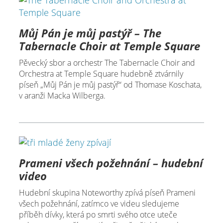
Můj Pán je můj pastýř – The
Tabernacle Choir at Temple Square
Pěvecký sbor a orchestr The Tabernacle Choir and
Orchestra at Temple Square hudebně ztvárnily
píseň „Můj Pán je můj pastýř“ od Thomase Koschata,
v aranži Macka Wilberga.
Prameni všech požehnání – hudební
video
Hudební skupina Noteworthy zpívá píseň Prameni
všech požehnání, zatímco ve videu sledujeme
příběh dívky, která po smrti svého otce uteče