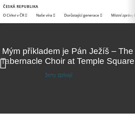
ČESKÁ REPUBLIKA
O Církvi v ČR
Naše víra
Dorůstající generace
Místní zprávy
Mým příkladem je Pán Ježíš – The
Tabernacle Choir at Temple Square