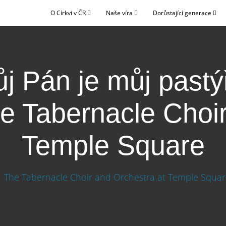
O Církvi v ČR
Naše víra
Dorůstající generace
j Pán je můj pastý
e Tabernacle Choir
Temple Square