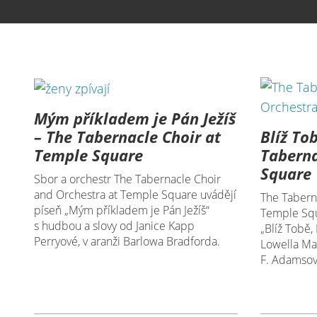
Mým příkladem je Pán Ježíš
Blíž To
– The Tabernacle Choir at
Taberna
Temple Square
Square
Sbor a orchestr The Tabernacle Choir
and Orchestra at Temple Square uvádějí
The Tabern
píseň „Mým příkladem je Pán Ježíš“
Temple Squ
s hudbou a slovy od Janice Kapp
„Blíž Tobě,
Perryové, v aranži Barlowa Bradforda.
Lowella Ma
F. Adamsové