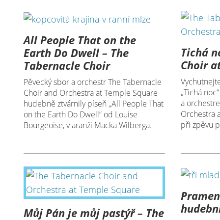
All People That on the
Tichá n
Earth Do Dwell – The
Choir a
Tabernacle Choir
Vychutnejte
Pěvecký sbor a orchestr The Tabernacle
„Tichá noc
Choir and Orchestra at Temple Square
a orchestr
hudebně ztvárnily píseň „All People That
Orchestra 
on the Earth Do Dwell“ od Louise
při zpěvu p
Bourgeoise, v aranži Macka Wilberga.
Prameni
hudební
Můj Pán je můj pastýř – The