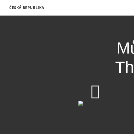
ČESKÁ REPUBLIKA
Mů
Th