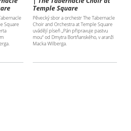
rnacle
| The Tabernacle Choir at
uare
Temple Square
Tabernacle
Pěvecký sbor a orchestr The Tabernacle
le Square
Choir and Orchestra at Temple Square
rta
uvádějí píseň „Pán připravuje pastvu
om
mou“ od Dmytra Bortňanského, v aranži
erga.
Macka Wilberga.