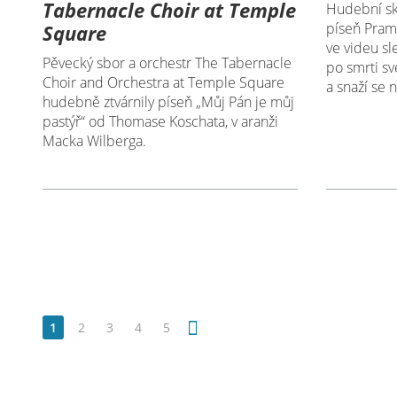
Tabernacle Choir at Temple
Hudební sk
píseň Pram
Square
ve videu sl
Pěvecký sbor a orchestr The Tabernacle
po smrti s
Choir and Orchestra at Temple Square
a snaží se n
hudebně ztvárnily píseň „Můj Pán je můj
pastýř“ od Thomase Koschata, v aranži
Macka Wilberga.
1
2
3
4
5