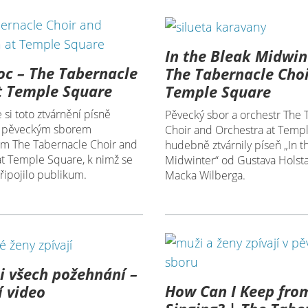
In the Bleak Midwin
oc – The Tabernacle
The Tabernacle Choi
t Temple Square
Temple Square
 si toto ztvárnění písně
Pěvecký sbor a orchestr The 
“ pěveckým sborem
Choir and Orchestra at Temp
em The Tabernacle Choir and
hudebně ztvárnily píseň „In t
at Temple Square, k nimž se
Midwinter“ od Gustava Holsta,
řipojilo publikum.
Macka Wilberga.
 všech požehnání –
How Can I Keep fro
 video