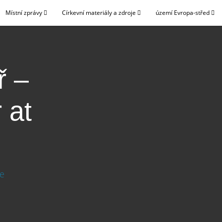
Místní zprávy
Církevní materiály a zdroje
území Evropa-střed
ř –
 at