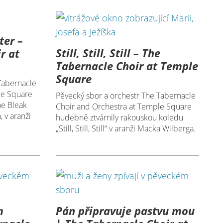
ter –
Still, Still, Still – The
r at
Tabernacle Choir at Temple
Square
Tabernacle
le Square
Pěvecký sbor a orchestr The Tabernacle
he Bleak
Choir and Orchestra at Temple Square
 v aranži
hudebně ztvárnily rakouskou koledu
„Still, Still, Still“ v aranži Macka Wilberga.
m
Pán připravuje pastvu mou