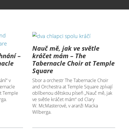
Nauč mě, jak ve světle
hnání –
kráčet mám – The
nacle
Tabernacle Choir at Temple
Square
ní“ v
Sbor a orchestr The Tabernacle Choir
ernacle
and Orchestra at Temple Square zpívají
at Temple
oblíbenou dětskou píseň „Nauč mě, jak
rga.
ve světle kráčet mám“ od Clary
W. McMasterové, v aranži Macka
Wilberga.