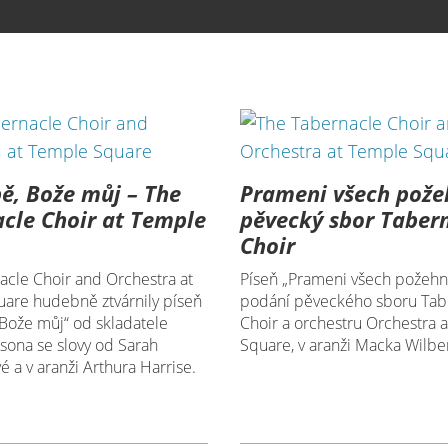
bě, Bože můj – The
Prameni všech pože
cle Choir at Temple
pěvecký sbor Taber
Choir
acle Choir and Orchestra at
Píseň „Prameni všech požehná
are hudebně ztvárnily píseň
podání pěveckého sboru Tab
 Bože můj“ od skladatele
Choir a orchestru Orchestra 
sona se slovy od Sarah
Square, v aranži Macka Wilbe
 a v aranži Arthura Harrise.