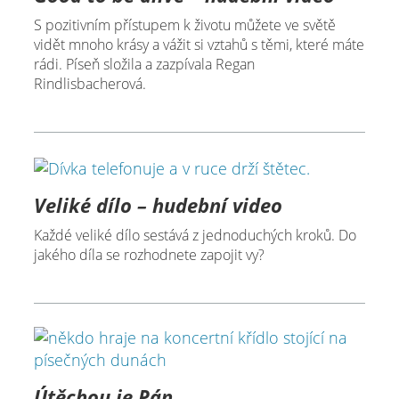
S pozitivním přístupem k životu můžete ve světě
vidět mnoho krásy a vážit si vztahů s těmi, které máte
rádi. Píseň složila a zazpívala Regan
Rindlisbacherová.
Veliké dílo – hudební video
Každé veliké dílo sestává z jednoduchých kroků. Do
jakého díla se rozhodnete zapojit vy?
Útěchou je Pán