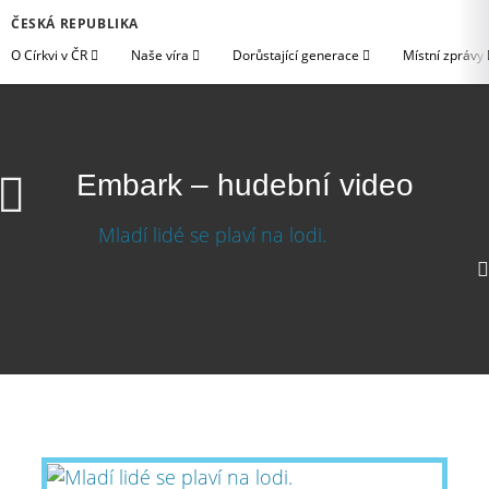
ČESKÁ REPUBLIKA
O Církvi v ČR
Naše víra
Dorůstající generace
Místní zprávy
Embark – hudební video
Embark – hudební video
Stáhnout video