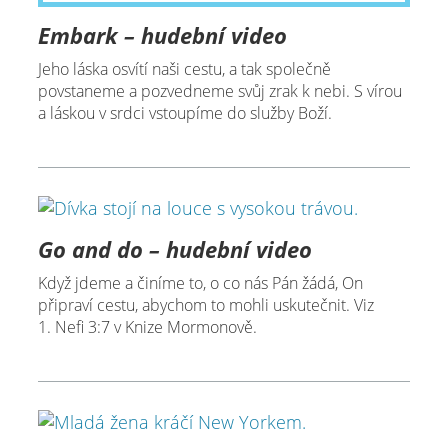
Embark – hudební video
Jeho láska osvítí naši cestu, a tak společně
povstaneme a pozvedneme svůj zrak k nebi. S vírou
a láskou v srdci vstoupíme do služby Boží.
Go and do – hudební video
Když jdeme a činíme to, o co nás Pán žádá, On
připraví cestu, abychom to mohli uskutečnit. Viz
1. Nefi 3:7 v Knize Mormonově.