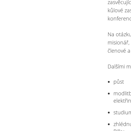
zasvěcují
kůlové zas
konferenc
Na otázku
misionář,
členové a
Dalšími m
půst
modlitb
elektři
studiu
zhlédnu