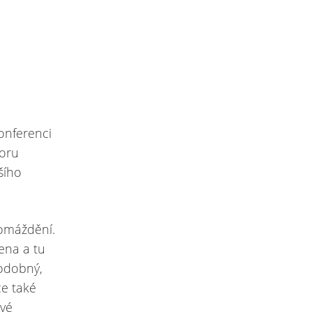
onferenci
poru
ššího
romáždění.
ena a tu
odobný,
ce také
ové