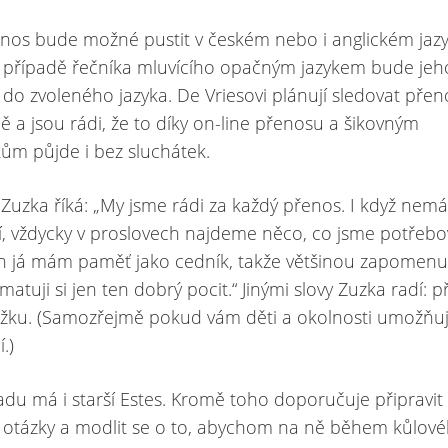
nos bude možné pustit v českém nebo i anglickém jazy
 případě řečníka mluvícího opačným jazykem bude jeh
do zvoleného jazyka. De Vriesovi plánují sledovat přen
ně a jsou rádi, že to díky on-line přenosu a šikovným
ům půjde i bez sluchátek.
uzka říká: „My jsme rádi za každý přenos. I když ne
, vždycky v proslovech najdeme něco, co jsme potřebov
en já mám paměť jako cedník, takže většinou zapomenu
matuji si jen ten dobrý pocit.“ Jinými slovy Zuzka radí: př
užku. (Samozřejmě pokud vám děti a okolnosti umožňuj
.)
adu má i starší Estes. Kromě toho doporučuje připravit 
 otázky a modlit se o to, abychom na ně během kůlov