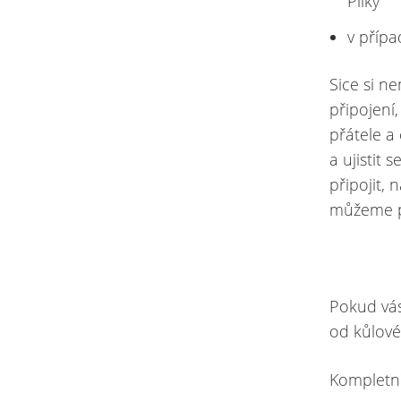
Pilky
v příp
Sice si n
připojení
přátele a
a ujistit
připojit,
můžeme po
Pokud vás
od kůlov
Kompletní