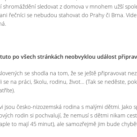
cí shromáždění sledovat z domova v mnohem užší spole
ni řečníci se nebudou stahovat do Prahy či Brna. Vi
ná.
 tuto po všech stránkách neobvyklou událost připrav
slovených se shodla na tom, že se ještě připravovat nez
li se na práci, školu, rodinu, život… (Tak se neděste, p
tříte).
vi jsou česko-nizozemská rodina s malými dětmi. Jako 
kových rodin si pochvalují, že nemusí s dětmi nikam ces
 kaple to mají 45 minut), ale samozřejmě jim bude chybě