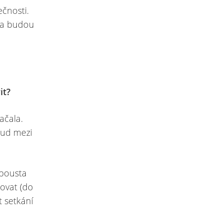
čnosti.
dea budou
it?
ačala.
okud mezi
spousta
tovat (do
t setkání