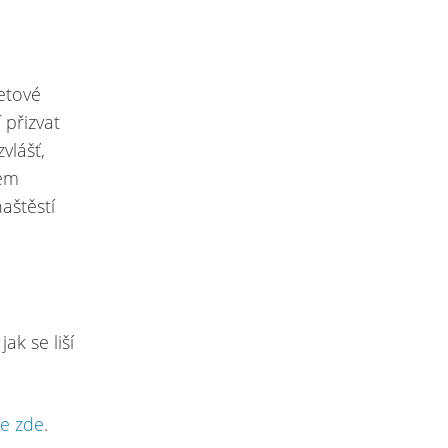
netové
 přizvat
vlášť,
hem
aštěstí
ak se liší
te zde
.