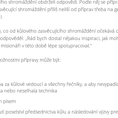
cího shromáždění obdrželi odpovědi. Podle něj se příp
věcující shromáždění příliš neliší od příprav třeba na g
i.
, co od kůlového zasvěcujícího shromáždění očekává 
 odpověděl: „Rád bych dostal nějakou inspiraci, jak m
 misionáři v této době lépe spolupracovat.“
ožnostmi přípravy může být:
a za kůlové vedoucí a všechny řečníky, a aby nevypadl
na nebo neselhala technika
m písem
tí poselství předsednictva kůlu a následování výzvy pr