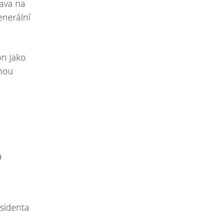
rava na
enerální
on jako
ohou
a
esidenta