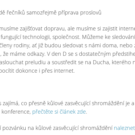
adě řečníků samozřejmě příprava proslovů
emusíme zajišťovat dopravu, ale musíme si zajistit inter
, fungující technologii, společnost. Můžeme ke sledování
 členy rodiny, ať již budou sledovat s námi doma, nebo z
 se, že máme odkazy. V den D se s dostatečným předsti
 naslouchat preludiu a soustředit se na Ducha, kterého n
cítit dokonce i přes internet.
 zajímá, co přesně kůlové zasvěcující shromáždění je a j
é konference,
přečtěte si článek zde
.
 pozvánku na kůlové zasvěcující shromáždění
nalezne