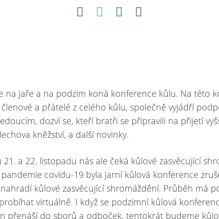
e na jaře a na podzim koná konference kůlu. Na této k
 členové a přátelé z celého kůlu, společně vyjádří pod
doucím, dozví se, kteří bratři se připravili na přijetí vy
echova kněžství, a další novinky.
 21. a 22. listopadu nás ale čeká kůlové zasvěcující sh
pandemie covidu-19 byla jarní kůlová konference zruš
nahradí kůlové zasvěcující shromáždění. Průběh má p
probíhat virtuálně. I když se podzimní kůlová konferen
en přenáší do sborů a odboček, tentokrát budeme kůl