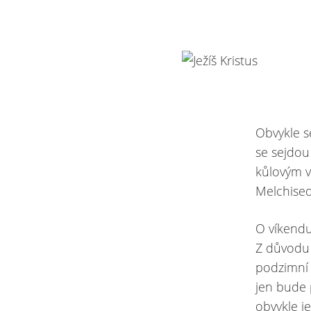
Obvykle s
se sejdou
kůlovým ve
Melchised
O víkendu
Z důvodu 
podzimní 
jen bude 
obvykle j