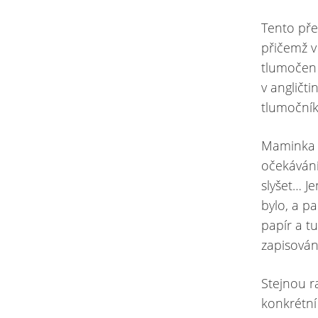
Tento pře
přičemž v
tlumočen 
v angličti
tlumočník
Maminka Z
očekávání
slyšet… J
bylo, a pa
papír a t
zapisování
Stejnou r
konkrétní