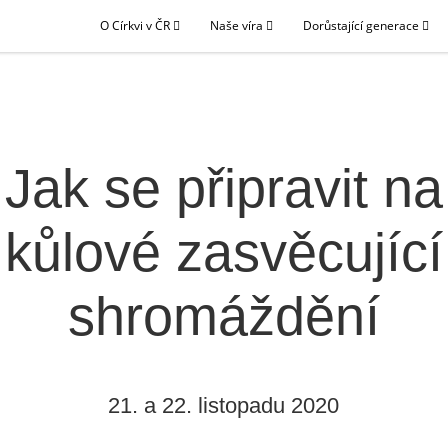
O Církvi v ČR
Naše víra
Dorůstající generace
Jak se připravit na
kůlové zasvěcující
shromáždění
21. a 22. listopadu 2020