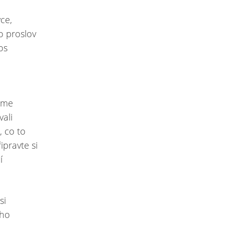
ce,
o proslov
os
máme
ali
, co to
ipravte si
í
si
ého