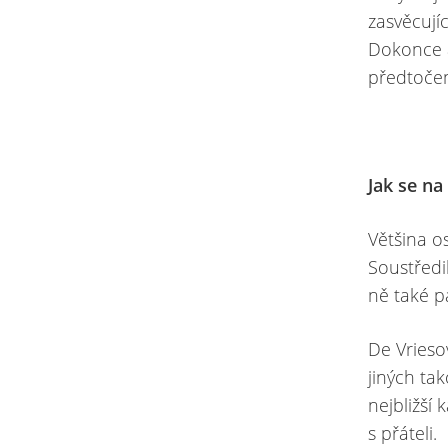
zasvěcují
Dokonce a
předtoče
Jak se na
Většina o
Soustředi
ně také pa
De Vrieso
jiných ta
nejbližší
s přáteli.