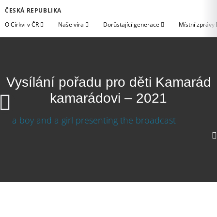
ČESKÁ REPUBLIKA
O Církvi v ČR
Naše víra
Dorůstající generace
Místní zprávy
Vysílání pořadu pro děti Kamarád
kamarádovi – 2021
Vysílání pořadu pro děti Kamarád kamarádovi –
2021
Stáhnout video