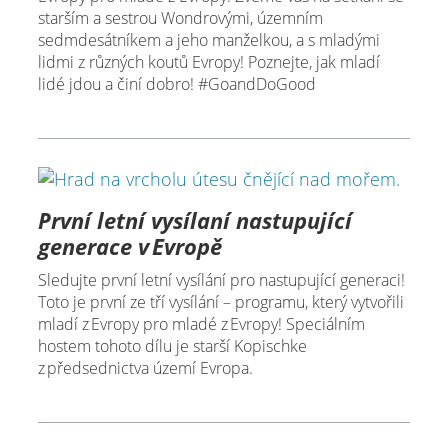
starším a sestrou Wondrovými, územním
sedmdesátníkem a jeho manželkou, a s mladými
lidmi z různých koutů Evropy! Poznejte, jak mladí
lidé jdou a činí dobro! #GoandDoGood
První letní vysílaní nastupující
generace v Evropě
Sledujte první letní vysílání pro nastupující generaci!
Toto je první ze tří vysílání – programu, který vytvořili
mladí z Evropy pro mladé z Evropy! Speciálním
hostem tohoto dílu je starší Kopischke
z předsednictva území Evropa.