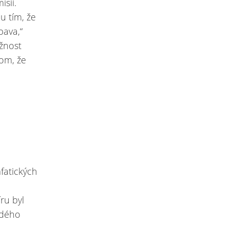
sii.
u tím, že
bava,“
ožnost
tom, že
fatických
ru byl
adého