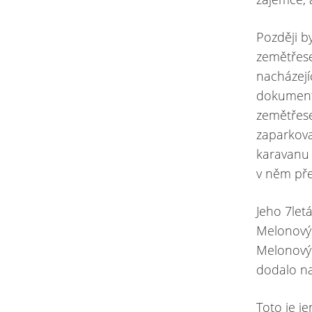
Později b
zemětřese
nacházejí
dokumenty
zemětřese
zaparkova
karavanu 
v něm pře
Jeho 7let
Melonovýc
Melonovýc
dodalo na
Toto je j