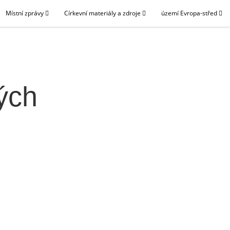
Místní zprávy
Církevní materiály a zdroje
území Evropa-střed
ých