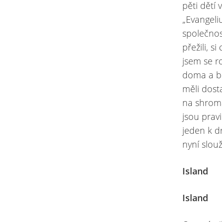
pěti dětí 
„Evangeli
společnos
přežili, s
jsem se r
doma a bu
měli dosta
na shromá
jsou prav
jeden k dr
nyní slouž
Island
Island