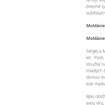
železné t
soběstačn
Moldávie
Moldávie
Sergej a 
let. Poté,
sloužila n
mladých č
domov mů
kde matka
Bylo obtíž
svou víru