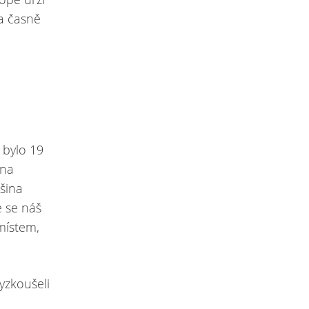
 a časně
 bylo 19
ana
tšina
e se náš
místem,
vyzkoušeli