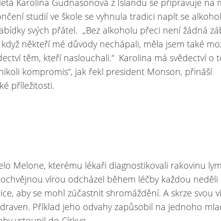
etá Karolina Gudnasonová z Islandu se připravuje na mi
čení studií ve škole se vyhnula tradici napít se alkohol
abídky svých přátel. „Bez alkoholu přeci není žádná zá
. „I když někteří mé důvody nechápali, měla jsem také m
dectví těm, kteří naslouchali.“ Karolina má svědectví o 
nikoli kompromis“, jak řekl president Monson, přináší
é příležitosti.
elo Melone, kterému lékaři diagnostikovali rakovinu lym
neochvějnou vírou odcházel během léčby každou neděli
ce, aby se mohl zúčastnit shromáždění. A skrze svou ví
draven. Příklad jeho odvahy zapůsobil na jednoho ml
aby vstoupil do Církve.