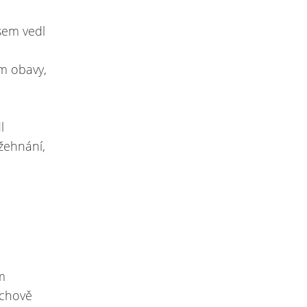
jsem vedl
em obavy,
l
ožehnání,
em
ýchově