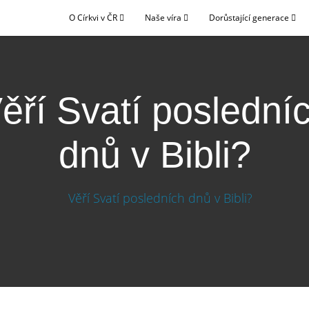
O Církvi v ČR
Naše víra
Dorůstající generace
ěří Svatí poslední
dnů v Bibli?