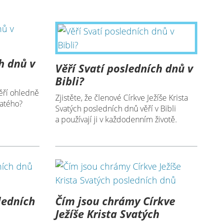
h dnů v
Věří Svatí posledních dnů v
Bibli?
ěří ohledně
Zjistěte, že členové Církve Ježíše Krista
vatého?
Svatých posledních dnů věří v Bibli
a používají ji v každodenním životě.
ledních
Čím jsou chrámy Církve
Ježíše Krista Svatých