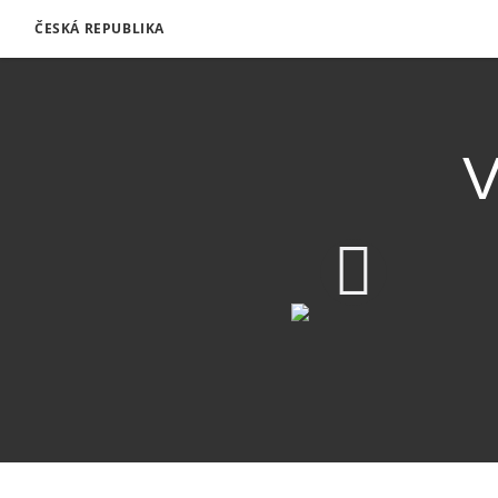
ČESKÁ REPUBLIKA
V
720p
360p