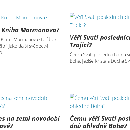
o Kniha Mormonova?
Věří Svatí posledníc
ak Kniha Mormonova stojí bok
Trojici?
iblí jako další svědectví
tu.
Čemu Svatí posledních dnů v
Boha, Ježíše Krista a Ducha S
es na zemi novodobí
Čemu věří Svatí pos
ové?
dnů ohledně Boha?