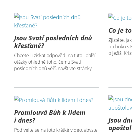
Co je t
Jsou Svatí posledních dnů
Zjistěte, j
křesťané?
po boku s B
o Ježíši Kris
Chcete-li získat odpovědi na tuto i další
otázky ohledně toho, čemu Svatí
posledních dnů věří, navštivte stránky
Promlouvá Bůh k lidem
Jsou dn
i dnes?
apoštol
Podívejte se na toto krátké video, abyste