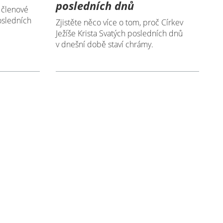
posledních dnů
í členové
posledních
Zjistěte něco více o tom, proč Církev
Ježíše Krista Svatých posledních dnů
v dnešní době staví chrámy.