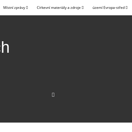
Místní zprávy
Církevní materiály a zdroje
území Evropa-střed
ch