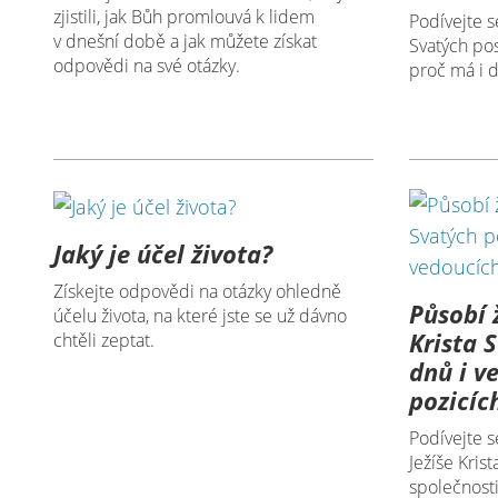
zjistili, jak Bůh promlouvá k lidem
Podívejte se
v dnešní době a jak můžete získat
Svatých po
odpovědi na své otázky.
proč má i d
Jaký je účel života?
Získejte odpovědi na otázky ohledně
Působí ž
účelu života, na které jste se už dávno
Krista 
chtěli zeptat.
dnů i v
pozicíc
Podívejte s
Ježíše Kris
společnosti