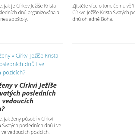
, jak je Církev Ježíše Krista
Zjistěte více o tom, čemu věř
sledních dnů organizována a
Církve Ježíše Krista Svatých 
nes apoštoly.
dnů ohledně Boha.
eny v Církvi Ježíše
Svatých posledních
e vedoucích
h?
e, jak ženy působí v Církvi
ta Svatých posledních dnů i ve
 ve vedoucích pozicích.