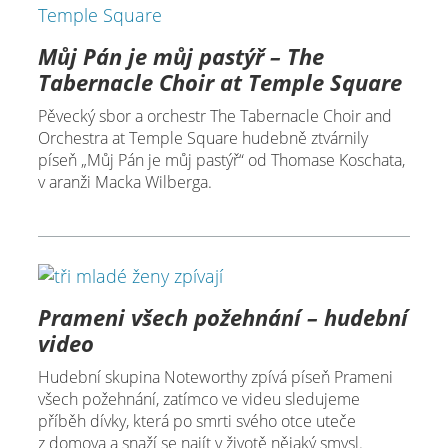
Můj Pán je můj pastýř – The
Tabernacle Choir at Temple Square
Pěvecký sbor a orchestr The Tabernacle Choir and
Orchestra at Temple Square hudebně ztvárnily
píseň „Můj Pán je můj pastýř“ od Thomase Koschata,
v aranži Macka Wilberga.
Prameni všech požehnání – hudební
video
Hudební skupina Noteworthy zpívá píseň Prameni
všech požehnání, zatímco ve videu sledujeme
příběh dívky, která po smrti svého otce uteče
z domova a snaží se najít v životě nějaký smysl.