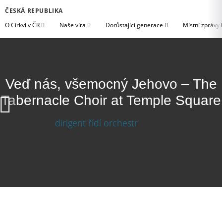
ČESKÁ REPUBLIKA
O Církvi v ČR
Naše víra
Dorůstající generace
Místní zprávy
Veď nás, všemocný Jehovo – The
Tabernacle Choir at Temple Square