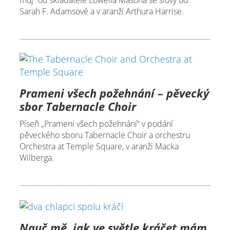
můj“ od skladatele Lowella Masona se slovy od
Sarah F. Adamsové a v aranži Arthura Harrise.
Prameni všech požehnání – pěvecký
sbor Tabernacle Choir
Píseň „Prameni všech požehnání“ v podání
pěveckého sboru Tabernacle Choir a orchestru
Orchestra at Temple Square, v aranži Macka
Wilberga.
Nauč mě, jak ve světle kráčet mám