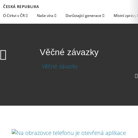
ČESKÁ REPUBLIKA
O Církvi v ČR
Naše víra
Dorůstající generace
Místní zprávy
Věčné závazky
720p
360p