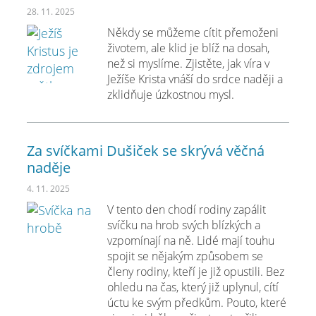
28. 11. 2025
Někdy se můžeme cítit přemoženi
životem, ale klid je blíž na dosah,
než si myslíme. Zjistěte, jak víra v
Ježíše Krista vnáší do srdce naději a
zklidňuje úzkostnou mysl.
Za svíčkami Dušiček se skrývá věčná
naděje
4. 11. 2025
V tento den chodí rodiny zapálit
svíčku na hrob svých blízkých a
vzpomínají na ně. Lidé mají touhu
spojit se nějakým způsobem se
členy rodiny, kteří je již opustili. Bez
ohledu na čas, který již uplynul, cítí
úctu ke svým předkům. Pouto, které