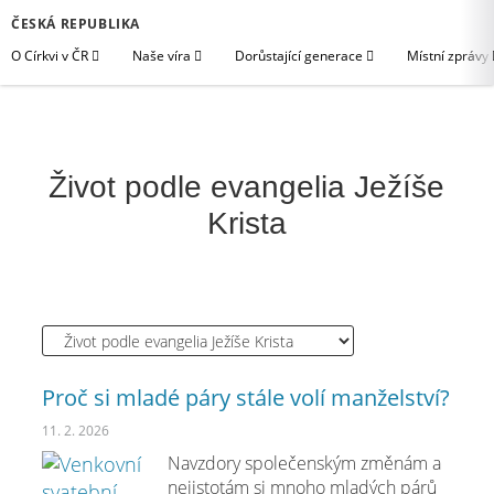
ČESKÁ REPUBLIKA
O Církvi v ČR
Naše víra
Dorůstající generace
Místní zprávy
Život podle evangelia Ježíše
Krista
Proč si mladé páry stále volí manželství?
11. 2. 2026
Navzdory společenským změnám a
nejistotám si mnoho mladých párů