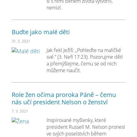
si s nimi během života vytvořili,
nemizí.
Buďte jako malé děti
31. 5. 2021
Jak řekl Ježíš: „Pohleďte na maličké
své.“ (3. Nefi 17:23). Pozorujme děti
a přemýšlejme, čemu se od nich
můžeme naučit.
Role žen očima proroka Páně – čemu
nás učí president Nelson o ženství
7. 3. 2021
Inspirované myšlenky, které
president Russell M. Nelson pronesl
ve svých poselstvích během