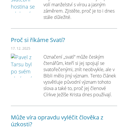
volí manželství s vírou a jasným
záměrem. Zjistěte, proč je to i dnes
stále důležité.
Proč si říkáme Svatí?
17. 12. 2025
Označení „svatí“ může českým
čtenářům, kteří si jej spojují se
svatořečenými, znít neobvykle, ale v
Bibli mělo jiný význam. Tento článek
vysvětluje původní význam tohoto
slova a také to, proč jej členové
Církve Ježíše Krista dnes používají.
Může víra opravdu vyléčit člověka z
úzkosti?