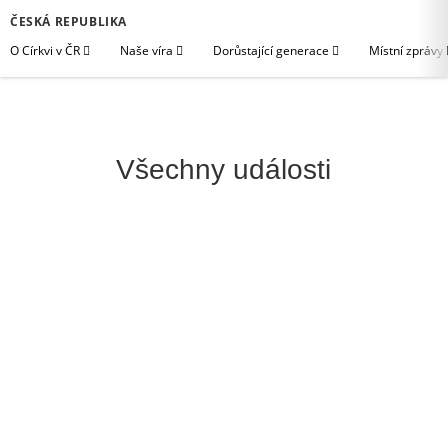
ČESKÁ REPUBLIKA
O Církvi v ČR
Naše víra
Dorůstající generace
Místní zprávy
Všechny události