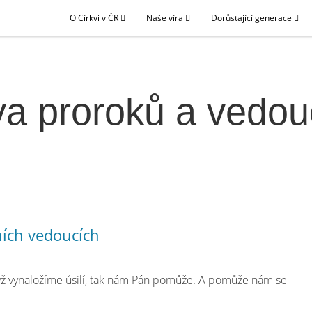
O Církvi v ČR
Naše víra
Dorůstající generace
va proroků a vedou
ních vedoucích
dyž vynaložíme úsilí, tak nám Pán pomůže. A pomůže nám se