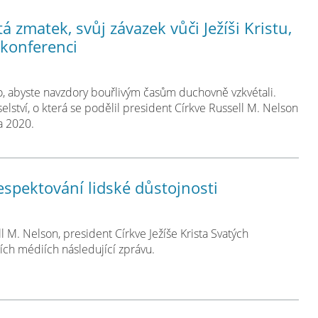
 zmatek, svůj závazek vůči Ježíši Kristu,
 konferenci
to, abyste navzdory bouřlivým časům duchovně vzkvétali.
lství, o která se podělil president Církve Russell M. Nelson
na 2020.
espektování lidské důstojnosti
l M. Nelson, president Církve Ježíše Krista Svatých
ích médiích následující zprávu.