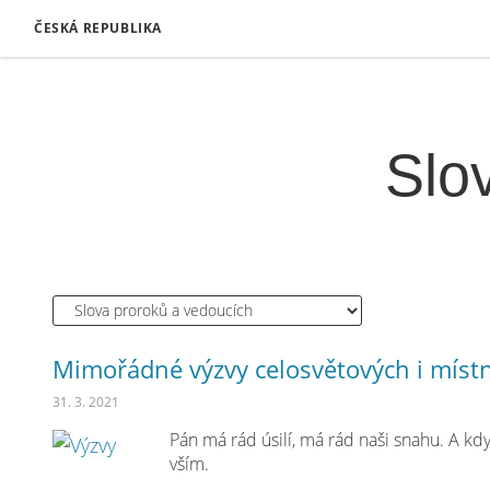
ČESKÁ REPUBLIKA
Slo
Mimořádné výzvy celosvětových i míst
31. 3. 2021
Pán má rád úsilí, má rád naši snahu. A k
vším.