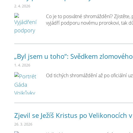
2. 4. 2026
Co je to posvátné shromáždění? Zjistěte, p
vyjádří podporu novému prorokovi, tak dů
„Byl jsem u toho“: Svědkem zlomovéh
1. 4. 2026
Od tichých shromáždění až po oficiální uzná
Zjevil se Ježíš Kristus po Velikonocích 
26. 3. 2026