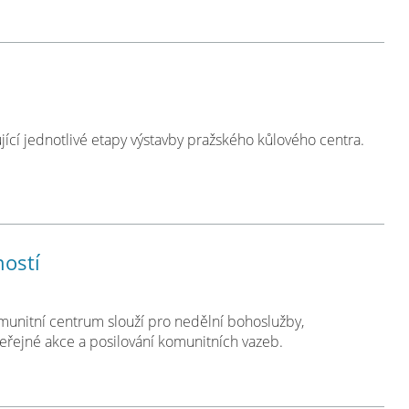
ující jednotlivé etapy výstavby pražského kůlového centra.
ností
omunitní centrum slouží pro nedělní bohoslužby,
 veřejné akce a posilování komunitních vazeb.