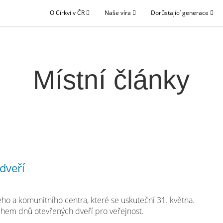
O Církvi v ČR
Naše víra
Dorůstající generace
Místní články
dveří
ého a komunitního centra, které se uskuteční 31. května.
ěhem dnů otevřených dveří pro veřejnost.