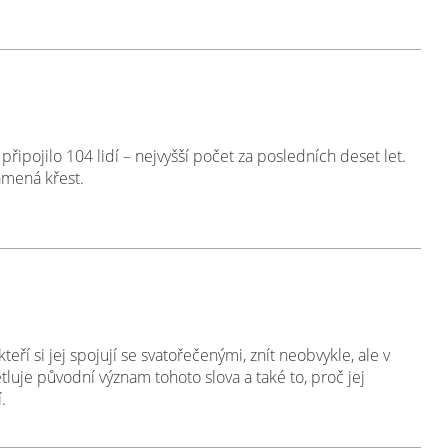
připojilo 104 lidí – nejvyšší počet za posledních deset let.
namená křest.
ří si jej spojují se svatořečenými, znít neobvykle, ale v
tluje původní význam tohoto slova a také to, proč jej
.