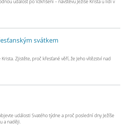
 událost po Vzkříšení – návštěvu Ježíše Krista u lidí v
křesťanským svátkem
Krista. Zjistěte, proč křesťané věří, že Jeho vítězství nad
bjevte události Svatého týdne a proč poslední dny Ježíše
u a naději.