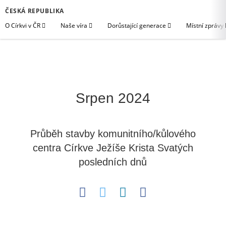
ČESKÁ REPUBLIKA
O Církvi v ČR
Naše víra
Dorůstající generace
Místní zprávy
Srpen 2024
Průběh stavby komunitního/kůlového
centra Církve Ježíše Krista Svatých
posledních dnů