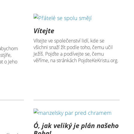
Vítejte
Vítejte ve společenství lidí, kde se
všichni snaží žít podle toho, čemu učil
 abychom
Ježíš. Pojďte a podívejte se, čemu
stýře,
věříme, na stránkách PojdteKeKristu.org.
t o Jeho
Ó, jak veliký je plán našeho
Boha!