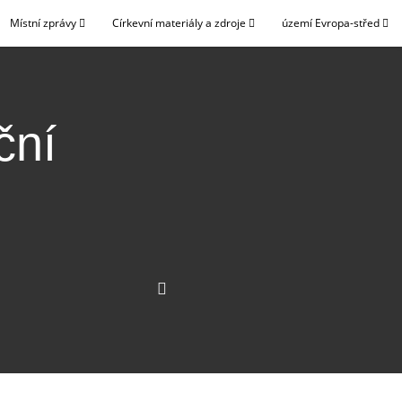
Místní zprávy
Církevní materiály a zdroje
území Evropa-střed
ční