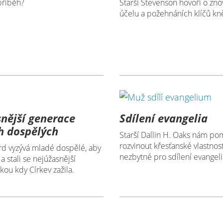
 příběh?
Starší Stevenson hovoří o zno
účelu a požehnáních klíčů kně
nější generace
Sdílení evangelia
h dospělých
Starší Dallin H. Oaks nám p
rozvinout křesťanské vlastnosti
ard vyzývá mladé dospělé, aby
nezbytné pro sdílení evangeli
u a stali se nejúžasnější
akou kdy Církev zažila.