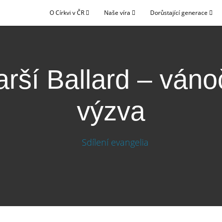
O Církvi v ČR
Naše víra
Dorůstající generace
arší Ballard – váno
výzva