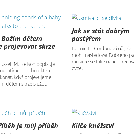
Jak se stát dobrým
k Božím dětem
pastýřem
 projevovat skrze
Bonnie H. Cordonová učí, že
mohli následovat Dobrého pa
musíme se také naučit pečova
Russell M. Nelson popisuje
ovce.
rou cítíme, a dobro, které
onat, když projevujeme
žím dětem skrze službu.
příběh je můj příběh
Klíče kněžství