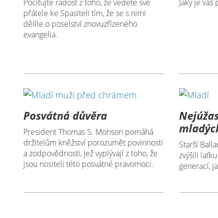
Pociťujte radost z toho, že vedete své
Jaký je váš
přátele ke Spasiteli tím, že se s nimi
dělíte o poselství znovuzřízeného
evangelia.
Posvátná důvěra
Nejúžas
mladýc
President Thomas S. Monson pomáhá
držitelům kněžství porozumět povinnosti
Starší Ball
a zodpovědnosti, jež vyplývají z toho, že
zvýšili laťk
jsou nositeli této posvátné pravomoci.
generací, j