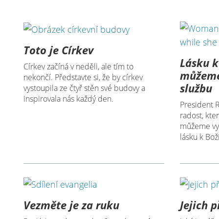
Toto je Církev
Lásku 
Církev začíná v neděli, ale tím to
můžeme
nekončí. Představte si, že by církev
službu
vystoupila ze čtyř stěn své budovy a
inspirovala nás každý den.
President 
radost, kte
můžeme vyk
lásku k Bo
Vezměte je za ruku
Jejich 