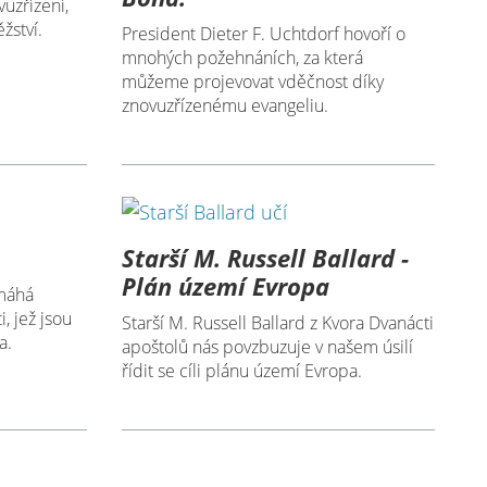
vuzřízení,
žství.
President Dieter F. Uchtdorf hovoří o
mnohých požehnáních, za která
můžeme projevovat vděčnost díky
znovuzřízenému evangeliu.
Starší M. Russell Ballard -
Plán území Evropa
omáhá
, jež jsou
Starší M. Russell Ballard z Kvora Dvanácti
a.
apoštolů nás povzbuzuje v našem úsilí
řídit se cíli plánu území Evropa.