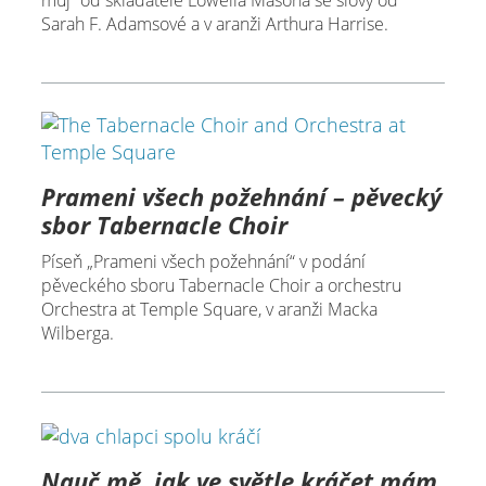
můj“ od skladatele Lowella Masona se slovy od
Sarah F. Adamsové a v aranži Arthura Harrise.
Prameni všech požehnání – pěvecký
sbor Tabernacle Choir
Píseň „Prameni všech požehnání“ v podání
pěveckého sboru Tabernacle Choir a orchestru
Orchestra at Temple Square, v aranži Macka
Wilberga.
Nauč mě, jak ve světle kráčet mám