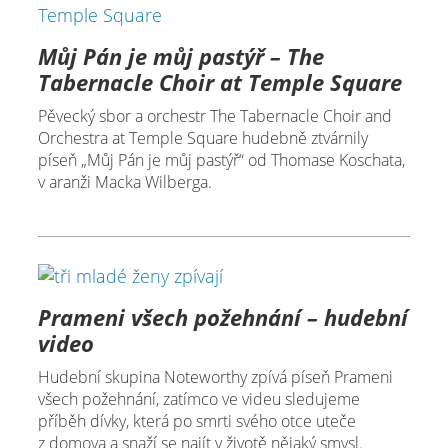
Můj Pán je můj pastýř – The
Tabernacle Choir at Temple Square
Pěvecký sbor a orchestr The Tabernacle Choir and
Orchestra at Temple Square hudebně ztvárnily
píseň „Můj Pán je můj pastýř“ od Thomase Koschata,
v aranži Macka Wilberga.
Prameni všech požehnání – hudební
video
Hudební skupina Noteworthy zpívá píseň Prameni
všech požehnání, zatímco ve videu sledujeme
příběh dívky, která po smrti svého otce uteče
z domova a snaží se najít v životě nějaký smysl.