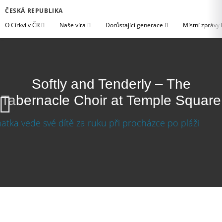
ČESKÁ REPUBLIKA
O Církvi v ČR
Naše víra
Dorůstající generace
Místní zprávy
Softly and Tenderly – The
Tabernacle Choir at Temple Square