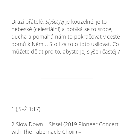
Drazí přátelé,
Slyšet Jej
je kouzelné, je to
nebeské (celestiální) a dotýká se to srdce,
ducha a pomáhá nám to pokračovat v cestě
domů k Němu. Stojí za to o toto usilovat. Co
můžete dělat pro to, abyste Jej slyšeli častěji?
1 (JS–Ž 1:17)
2 Slow Down – Sissel (2019 Pioneer Concert
with The Tabernacle Choir) –