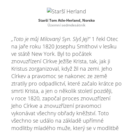
Starší Tom Atle-Herland, Norsko
Územní sedmdesátník
„Toto je můj Milovaný Syn. Slyš Jej!“
1 řekl Otec
na jaře roku 1820 Josephu Smithovi v lesíku
ve státě New York. Byl to počátek
znovuzřízení Církve Ježíše Krista, tak, jak ji
Kristus zorganizoval, když žil na zemi. Jeho
Církev a pravomoc se nakonec ze země
ztratily pro odpadlictví, které začalo krátce po
smrti Krista, a jen o několik století později,
v roce 1820, započal proces znovuzřízení
Jeho Církve a znovuzřízení pravomoci
vykonávat všechny obřady kněžství. Toto
všechno se událo na základě upřímné
modlitby mladého muže, který se v modlitbě