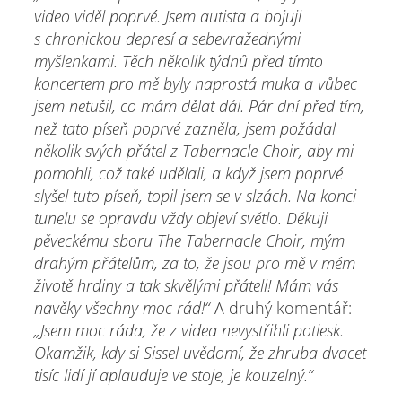
video viděl poprvé. Jsem autista a bojuji
s chronickou depresí a sebevražednými
myšlenkami. Těch několik týdnů před tímto
koncertem pro mě byly naprostá muka a vůbec
jsem netušil, co mám dělat dál. Pár dní před tím,
než tato píseň poprvé zazněla, jsem požádal
několik svých přátel z Tabernacle Choir, aby mi
pomohli, což také udělali, a když jsem poprvé
slyšel tuto píseň, topil jsem se v slzách. Na konci
tunelu se opravdu vždy objeví světlo. Děkuji
pěveckému sboru The Tabernacle Choir, mým
drahým přátelům, za to, že jsou pro mě v mém
životě hrdiny a tak skvělými přáteli! Mám vás
navěky všechny moc rád!“
A druhý komentář:
„Jsem moc ráda, že z videa nevystřihli potlesk.
Okamžik, kdy si Sissel uvědomí, že zhruba dvacet
tisíc lidí jí aplauduje ve stoje, je kouzelný.“