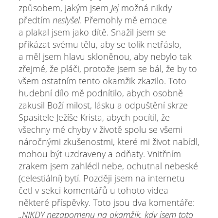
způsobem, jakým jsem
Jej
možná nikdy
předtím
neslyšel
. Přemohly mě emoce
a plakal jsem jako dítě. Snažil jsem se
přikázat svému tělu, aby se tolik netřáslo,
a měl jsem hlavu skloněnou, aby nebylo tak
zřejmé, že pláči, protože jsem se bál, že by to
všem ostatním tento okamžik zkazilo. Toto
hudební dílo mě podnítilo, abych osobně
zakusil Boží milost, lásku a odpuštění skrze
Spasitele Ježíše Krista, abych pocítil, že
všechny mé chyby v životě spolu se všemi
náročnými zkušenostmi, které mi život nabídl,
mohou být uzdraveny a odňaty. Vnitřním
zrakem jsem zahlédl nebe, ochutnal nebeské
(celestiální) bytí. Později jsem na internetu
četl v sekci komentářů u tohoto videa
některé příspěvky. Toto jsou dva komentáře:
„NIKDY nezapomenu na okamžik, kdy jsem toto