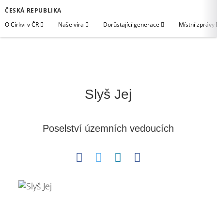
ČESKÁ REPUBLIKA
O Církvi v ČR
Naše víra
Dorůstající generace
Místní zprávy
Slyš Jej
Poselství územních vedoucích