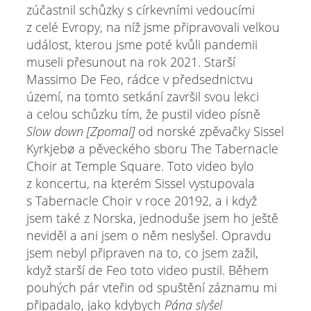
zúčastnil schůzky s církevními vedoucími
z celé Evropy, na níž jsme připravovali velkou
událost, kterou jsme poté kvůli pandemii
museli přesunout na rok 2021. Starší
Massimo De Feo, rádce v předsednictvu
území, na tomto setkání završil svou lekci
a celou schůzku tím, že pustil video písně
Slow down [Zpomal]
od norské zpěvačky Sissel
Kyrkjebø a pěveckého sboru The Tabernacle
Choir at Temple Square. Toto video bylo
z koncertu, na kterém Sissel vystupovala
s Tabernacle Choir v roce 20192, a i když
jsem také z Norska, jednoduše jsem ho ještě
neviděl a ani jsem o něm neslyšel. Opravdu
jsem nebyl připraven na to, co jsem zažil,
když starší de Feo toto video pustil. Během
pouhých pár vteřin od spuštění záznamu mi
připadalo, jako kdybych
Pána slyšel