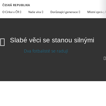
ČESKÁ REPUBLIKA
O Církvi v ČR
Naše víra
Dorůstající generace
Místní zprávy
Slabé věci se stanou silnými
Stáhnout video