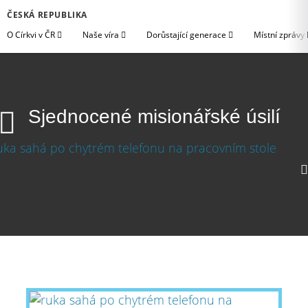
ČESKÁ REPUBLIKA
O Církvi v ČR
Naše víra
Dorůstající generace
Místní zprávy
Sjednocené misionářské úsilí
Sjednocené misionářské úsilí
Stáhnout video