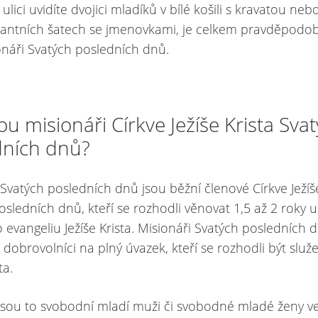
lici uvidíte dvojici mladíků v bílé košili s kravatou ne
gantních šatech se jmenovkami, je celkem pravděpodob
onáři Svatých posledních dnů.
ou misionáři Církve Ježíše Krista Sva
dních dnů?
 Svatých posledních dnů jsou běžní členové Církve Ježíše
osledních dnů, kteří se rozhodli věnovat 1,5 až 2 roky 
 evangeliu Ježíše Krista. Misionáři Svatých posledních 
 dobrovolníci na plný úvazek, kteří se rozhodli být služ
ta.
jsou to svobodní mladí muži či svobodné mladé ženy v