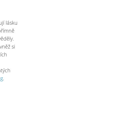
jí lásku
Upřímně
věděly.
vněž si
žích
atých
rg
.