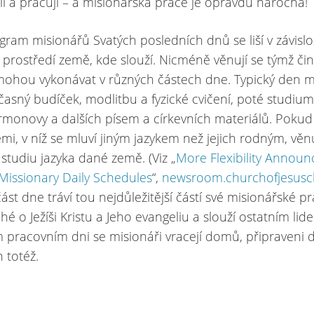
lí a pracují – a misionářská práce je opravdu náročná!
am misionářů Svatých posledních dnů se liší v závislo
 prostředí země, kde slouží. Nicméně věnují se týmž či
 mohou vykonávat v různých částech dne. Typický den m
časný budíček, modlitbu a fyzické cvičení, poté studium
monovy a dalších písem a církevních materiálů. Pokud
emi, v níž se mluví jiným jazykem než jejich rodným, věn
 studiu jazyka dané země. (Viz „
More Flexibility Announ
issionary Daily Schedules
“,
newsroom.churchofjesusch
část dne tráví tou nejdůležitější částí své misionářské pr
hé o Ježíši Kristu a Jeho evangeliu a slouží ostatním lid
pracovním dni se misionáři vracejí domů, připraveni d
 totéž.