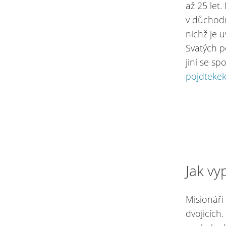
až 25 let
v důchodu
nichž je 
Svatých p
jiní se sp
pojdtekek
Jak vy
Misionáři
dvojicích.