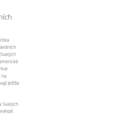
ních
rista
sledních
a Svatých
 americké
rkve
a na
ají Ježíše
a Svatých
 městě.