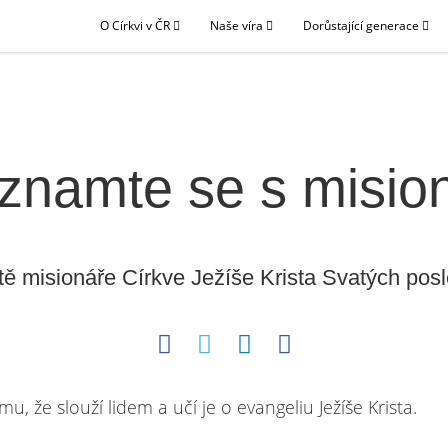
O Církvi v ČR
Naše víra
Dorůstající generace
znamte se s mision
tě misionáře Církve Ježíše Krista Svatých pos