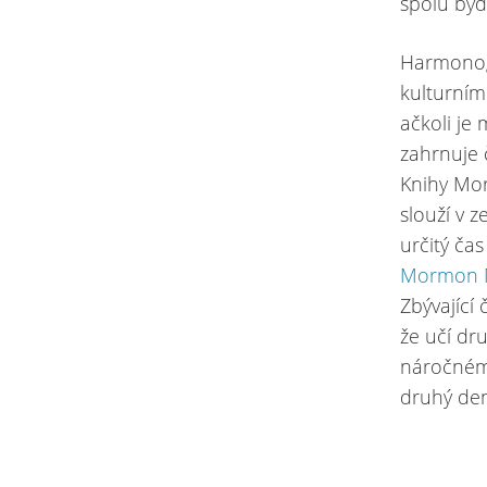
spolu byd
Harmonogr
kulturním
ačkoli je
zahrnuje 
Knihy Mor
slouží v z
určitý čas
Mormon M
Zbývající 
že učí dru
náročném 
druhý den