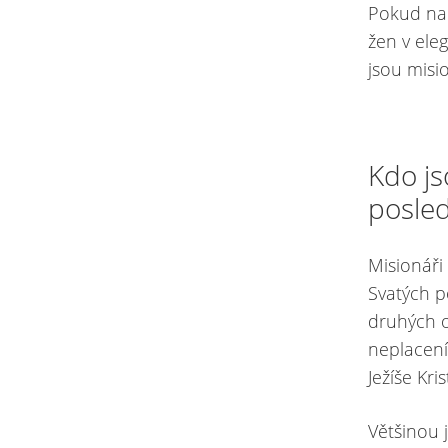
Pokud na u
žen v ele
jsou misi
Kdo js
posle
Misionáři
Svatých p
druhých o
neplacení
Ježíše Kris
Většinou 