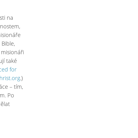
sti na
nnostem,
isionáře
 Bible,
 misionáři
ují také
ced for
rist.org
.)
áce – tím,
em. Po
ělat