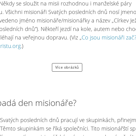
. Někdy se sloužit na misii rozhodnou i manželské páry
. Všichni misionáři Svatých posledních dnů nosí jmeno
uvedeno jméno misionáře/misionářky a název „Církev Jež
osledních dnů“). Někteří jezdí na kole, autem nebo cho
oléhají na veřejnou dopravu. (Viz „
Co jsou misionáři zač
ristu.org
.)
Více obrázků
padá den misionáře?
 Svatých posledních dnů pracují ve skupinkách, přinej
 Těmto skupinkám se říká společníci. Tito misionářští sp