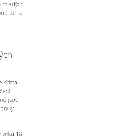
bo mladých
né, že to
tých
 Krista
učení
dnů jsou
ebníky
e věku 18