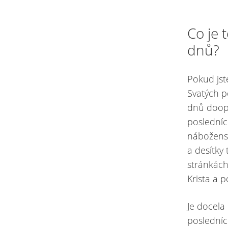
Co je 
dnů?
Pokud jste
Svatých p
dnů doopra
posledníc
náboženst
a desítky 
stránkác
Krista a 
Je docela
posledníc