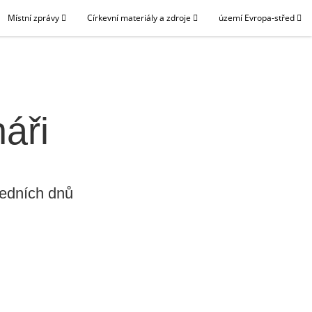
Místní zprávy
Církevní materiály a zdroje
území Evropa-střed
áři
ledních dnů