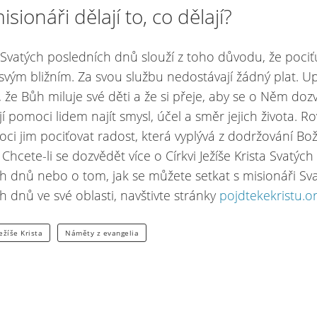
sionáři dělají to, co dělají?
 Svatých posledních dnů slouží z toho důvodu, že pociťu
svým bližním. Za svou službu nedostávají žádný plat. 
, že Bůh miluje své děti a že si přeje, aby se o Něm doz
í pomoci lidem najít smysl, účel a směr jejich života. Ro
oci jim pociťovat radost, která vyplývá z dodržování Bo
 Chcete-li se dozvědět více o Církvi Ježíše Krista Svatých
h dnů nebo o tom, jak se můžete setkat s misionáři Sv
h dnů ve své oblasti, navštivte stránky
pojdtekekristu.o
ežíše Krista
Náměty z evangelia