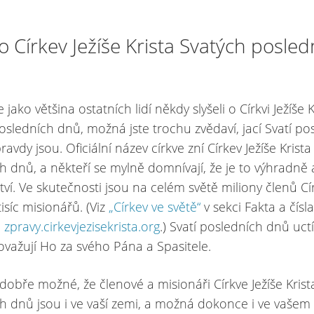
to Církev Ježíše Krista Svatých posled
 jako většina ostatních lidí někdy slyšeli o Církvi Ježíše K
osledních dnů, možná jste trochu zvědaví, jací Svatí po
vdy jsou. Oficiální název církve zní Církev Ježíše Krist
h dnů, a někteří se mylně domnívají, že je to výhradně
ví. Ve skutečnosti jsou na celém světě miliony členů Cí
tisíc misionářů. (Viz
„Církev ve světě“
v sekci Fakta a čísl
h
zpravy.cirkevjezisekrista.org
.) Svatí posledních dnů uctív
považují Ho za svého Pána a Spasitele.
 dobře možné, že členové a misionáři Církve Ježíše Krist
h dnů jsou i ve vaší zemi, a možná dokonce i ve vašem