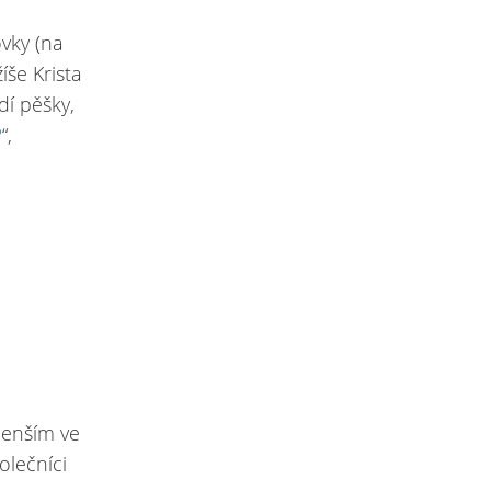
vky (na
íše Krista
dí pěšky,
?
“,
menším ve
olečníci