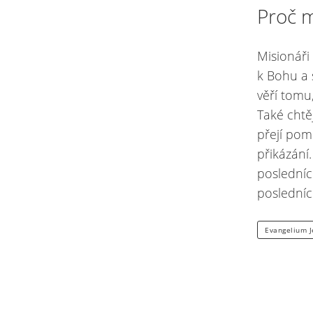
Proč mi
Misionáři
k Bohu a 
věří tomu
Také chtěj
přejí pom
přikázání.
posledníc
posledníc
Evangelium J