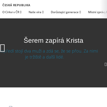
ČESKÁ REPUBLIKA
O Církvi v ČR
Naše víra
Dorůstající generace
Místní zprávy
Šerem zapírá Krista
Šerem zapírá Krista
Stáhnout video