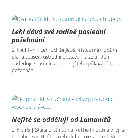
Lehi dává své rodině poslední
požehnání
2. Nefi 1–4 | Lehi učí, že Ježíš Kristus má v Božím
plánu spasení ústřední postavení a že ti, kteří
následují Spasitele a dodržují Jeho přikázání, budou
požehnáni.
Nefité se oddělují od Lamanitů
2. Nefi 5 | Starší bratři se na Nefiho hněvají a přejí si
ho zabít. Pán Nefiho a jeho lid varuje, aby odešli