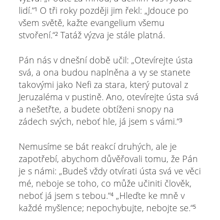
lidí.“¹ O tři roky později jim řekl: „Jdouce po
všem světě, kažte evangelium všemu
stvoření.“² Tatáž výzva je stále platná.
Pán nás v dnešní době učil: „Otevírejte ústa
svá, a ona budou naplněna a vy se stanete
takovými jako Nefi za stara, který putoval z
Jeruzaléma v pustině. Ano, otevírejte ústa svá
a nešetřte, a budete obtíženi snopy na
zádech svých, neboť hle, já jsem s vámi.“³
Nemusíme se bát reakcí druhých, ale je
zapotřebí, abychom důvěřovali tomu, že Pán
je s námi: „Budeš vždy otvírati ústa svá ve věci
mé, neboje se toho, co může učiniti člověk,
neboť já jsem s tebou.“⁴ „Hleďte ke mně v
každé myšlence; nepochybujte, nebojte se.“⁵