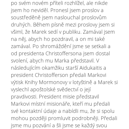
po svém novém příteli rozhlížel, ale nikde
jsem ho neviděl. Pronesl jsem proslov a
soustředěně jsem naslouchal proslovům
druhých. Během písně mezi proslovy jsem si
všiml, že Marek sedí v publiku. Zamával jsem
na něj, abych ho pozdravil, a on mi také
zamával. Po shromáždění jsme se setkali a
od presidenta Christoffersona jsem dostal
svolení, abych mu Marka představil. V
následujícím okamžiku starší Aidukaitis a
president Christofferson předali Markovi
výtisk Knihy Mormonovy v lotyštině a Marek si
vyslechl apoštolské svědectví o její
pravdivosti. President misie představil
Markovi místní misionáře, kteří mu předali
své kontaktní údaje a nabídli mu, že si spolu
mohou později promluvit podrobněji. Předali
jsme mu pozvání a šli jsme se každý svou