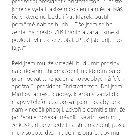
předsedal president Christofferson. Z letiště
jsme se vydali taxíkem do centra města. Náš
řidič, kterému budu říkat Marek, pustil
poměrně nahlas hudbu. Tiše jsem se ho
zeptal na město. Ztišil rádio a začali jsme si
povídat. Marek se zeptal: „Proč jste přijel do
Rigy?“
Řekl jsem mu, že v neděli budu mít proslov
na církevním shromáždění, na kterém bude
promlouvat také jeden z novodobých žijících
apoštolů, president Christofferson. Dal jsem
Markovi adresu budovy, kterou si zadal do
mapy v telefonu, a pozval jsem ho, aby se k
nám v neděli připojil. Zdvořile odmítl s tím, že
potřebuje posekat trávník. Navrhl jsem mu,
že když přijde v neděli na shromáždění, pošlu
mu v sobotu dva mladé misionáře, aby mu