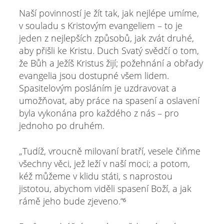
Naší povinností je žít tak, jak nejlépe umíme,
v souladu s Kristovým evangeliem – to je
jeden z nejlepších způsobů, jak zvát druhé,
aby přišli ke Kristu. Duch Svatý svědčí o tom,
že Bůh a Ježíš Kristus žijí; požehnání a obřady
evangelia jsou dostupné všem lidem.
Spasitelovým posláním je uzdravovat a
umožňovat, aby práce na spasení a oslavení
byla vykonána pro každého z nás – pro
jednoho po druhém.
„Tudíž, vroucně milovaní bratří, vesele čiňme
všechny věci, jež leží v naší moci; a potom,
kéž můžeme v klidu státi, s naprostou
jistotou, abychom viděli spasení Boží, a jak
rámě jeho bude zjeveno.“⁶