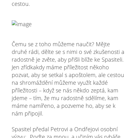
cestou.
Čemu se z toho můžeme naučit? Mějte
druhé rádi, dělte se s nimi o své zkušenosti a
radostně je zvěte, aby přišli blíže ke Spasiteli.
Jen zřídkakdy máme příležitost někoho
pozvat, aby se setkal s apoštolem, ale cestou
na shromáždění můžeme využít každé
příležitosti – když se nás někdo zeptá, kam
jdeme – tím, že mu radostně sdělíme, kam
máme namířeno, a pozveme ho, aby se k
nám připojil.
Spasitel předal Petrovi a Ondřejovi osobní
výzvu: „Poďte za mnou, a učiním vás rybáře