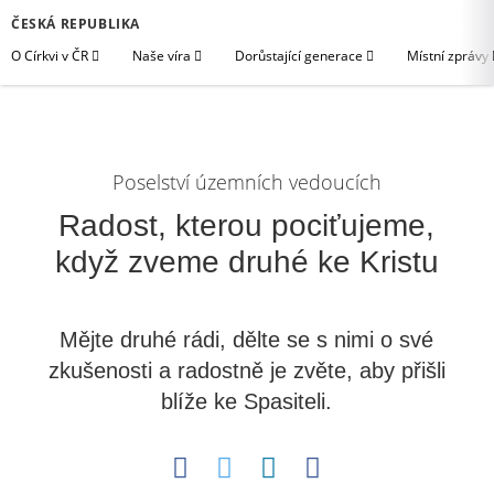
ČESKÁ REPUBLIKA
O Církvi v ČR
Naše víra
Dorůstající generace
Místní zprávy
Poselství územních vedoucích
Radost, kterou pociťujeme,
když zveme druhé ke Kristu
Mějte druhé rádi, dělte se s nimi o své
zkušenosti a radostně je zvěte, aby přišli
blíže ke Spasiteli.