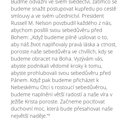
Buďme odvážní ve svém svědectví, zatímco se
budeme snažit postupovat kupředu po cestě
smlouvy a ve svém učednictví. President
Russell M. Nelson povzbudil každého z nás,
abychom posílili svou sebedůvěru před
Bohem: „Když budeme pilně usilovat o to,
aby náš život naplňovaly pravá láska a ctnost,
poroste naše sebedůvěra ve chvílích, kdy se
budeme obracet na Boha. Vyzývám vás,
abyste podnikali vědomé kroky k tomu,
abyste prohlubovali svou sebedůvěru před
Pánem. Když pak budeme přicházet k
Nebeskému Otci s rostoucí sebedůvěrou,
budeme naplněni větší radostí a naše víra v
Ježíše Krista poroste. Začneme pociťovat
duchovní moc, která bude přesahovat naše
největší naděje.“⁷