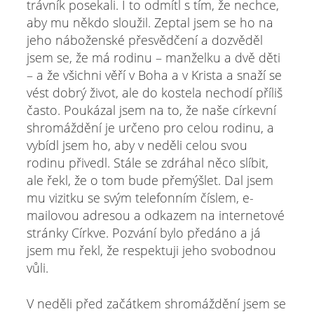
trávník posekali. I to odmítl s tím, že nechce,
aby mu někdo sloužil. Zeptal jsem se ho na
jeho náboženské přesvědčení a dozvěděl
jsem se, že má rodinu – manželku a dvě děti
– a že všichni věří v Boha a v Krista a snaží se
vést dobrý život, ale do kostela nechodí příliš
často. Poukázal jsem na to, že naše církevní
shromáždění je určeno pro celou rodinu, a
vybídl jsem ho, aby v neděli celou svou
rodinu přivedl. Stále se zdráhal něco slíbit,
ale řekl, že o tom bude přemýšlet. Dal jsem
mu vizitku se svým telefonním číslem, e-
mailovou adresou a odkazem na internetové
stránky Církve. Pozvání bylo předáno a já
jsem mu řekl, že respektuji jeho svobodnou
vůli.
V neděli před začátkem shromáždění jsem se