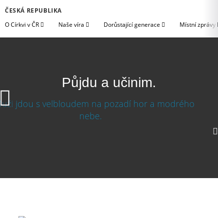
ČESKÁ REPUBLIKA
O Církvi v ČR
Naše víra
Dorůstající generace
Místní zprávy
Půjdu a učinim.
Půjdu a učiním
1080p