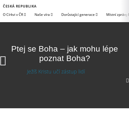
ČESKÁ REPUBLIKA
O Církvi v ČR
Naše víra
Dorůstající generace
Místní zprávy
Ptej se Boha – jak mohu lépe
poznat Boha?
Ke stažení
1080p
720p