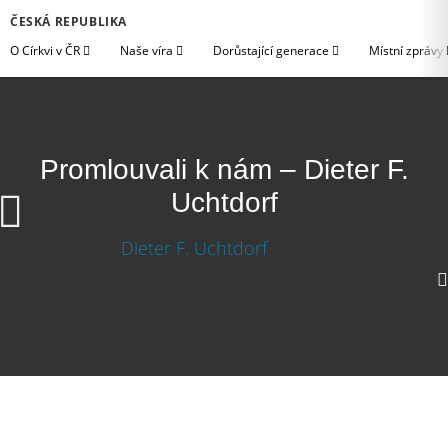
ČESKÁ REPUBLIKA
O Církvi v ČR
Naše víra
Dorůstající generace
Místní zprávy
Promlouvali k nám – Dieter F.
Uchtdorf
1080p