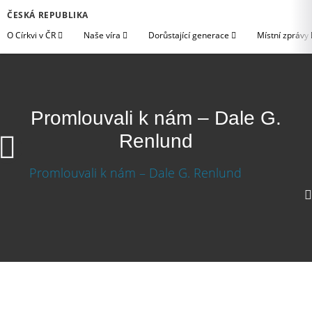
ČESKÁ REPUBLIKA
O Církvi v ČR
Naše víra
Dorůstající generace
Místní zprávy
Promlouvali k nám – Dale G.
Renlund
720p
360p