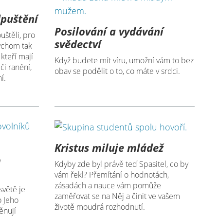
dpuštění
Posilování a vydávání
štěli, pro
svědectví
ychom tak
kteří mají
Když budete mít víru, umožní vám to bez
či ranění,
obav se podělit o to, co máte v srdci.
í.
Kristus miluje mládež
m
Kdyby zde byl právě teď Spasitel, co by
vám řekl? Přemítání o hodnotách,
zásadách a nauce vám pomůže
světě je
zaměřovat se na Něj a činit ve vašem
o Jeho
životě moudrá rozhodnutí.
ěnují