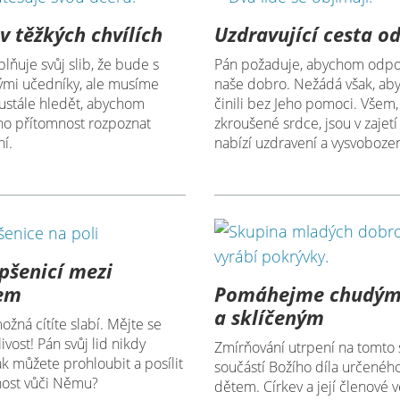
v těžkých chvílích
Uzdravující cesta o
plňuje svůj slib, že bude s
Pán požaduje, abychom odpou
vými učedníky, ale musíme
naše dobro. Nežádá však, ab
stále hledět, abychom
činili bez Jeho pomoci. Všem, 
eho přítomnost rozpoznat
zkroušené srdce, jsou v zajetí 
ní.
nabízí uzdravení a vysvobozen
pšenicí mezi
Pomáhejme chudý
em
a sklíčeným
žná cítíte slabí. Mějte se
ivost! Pán svůj lid nikdy
Zmírňování utrpení na tomto 
ak můžete prohloubit a posílit
součástí Božího díla určenéh
ost vůči Němu?
dětem. Církev a její členové v