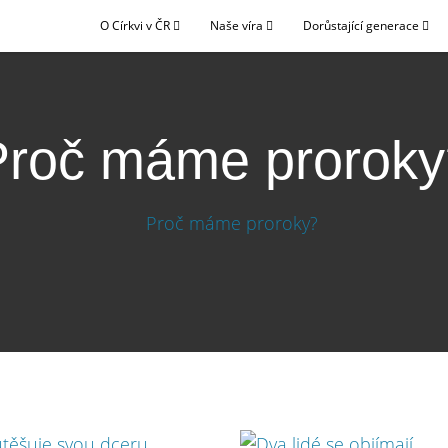
O Církvi v ČR
Naše víra
Dorůstající generace
Proč máme proroky