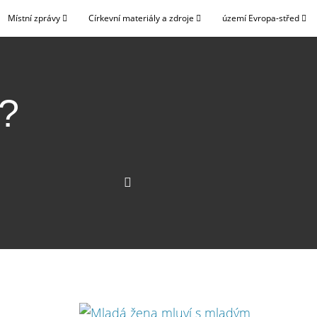
Místní zprávy
Církevní materiály a zdroje
území Evropa-střed
?