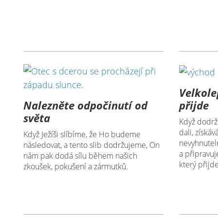
Velkole
Nalezněte odpočinutí od
přijde
světa
Když dodrž
dali, získáv
Když Ježíši slíbíme, že Ho budeme
nevyhnutel
následovat, a tento slib dodržujeme, On
a připravuj
nám pak dodá sílu během našich
který přijde
zkoušek, pokušení a zármutků.