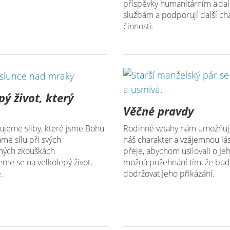
příspěvky humanitárním a da
službám a podporují další cha
činnosti.
pý život, který
Věčné pravdy
Rodinné vztahy nám umožňují 
ujeme sliby, které jsme Bohu
náš charakter a vzájemnou lás
áme sílu při svých
přeje, abychom usilovali o Jeh
ných zkouškách
možná požehnání tím, že b
eme se na velkolepý život,
dodržovat Jeho přikázání.
.