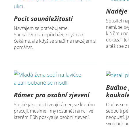
Naděje 
Pocit sounáležitosti
Spasitel na
námi, se s
Navzájem se potřebujeme.
k Němu neu
Sounáležitost nepřichází, když na ni
dokázali J
čekáme, ale když se snažíme navzájem si
a těšit se z 
pomáhat.
Buďme 
Rámec pro osobní zjevení
koukol
Stejně jako piloti znají rámec, ve kterém
Občas se mo
pracují, musíme i my rozumět rámci, ve
sebou trpěl
kterém Bůh poskytuje osobní zjevení.
neopustí. J
svou oddan