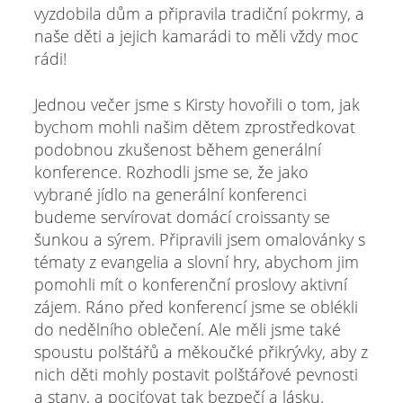
vyzdobila dům a připravila tradiční pokrmy, a
naše děti a jejich kamarádi to měli vždy moc
rádi!
Jednou večer jsme s Kirsty hovořili o tom, jak
bychom mohli našim dětem zprostředkovat
podobnou zkušenost během generální
konference. Rozhodli jsme se, že jako
vybrané jídlo na generální konferenci
budeme servírovat domácí croissanty se
šunkou a sýrem. Připravili jsem omalovánky s
tématy z evangelia a slovní hry, abychom jim
pomohli mít o konferenční proslovy aktivní
zájem. Ráno před konferencí jsme se oblékli
do nedělního oblečení. Ale měli jsme také
spoustu polštářů a měkoučké přikrývky, aby z
nich děti mohly postavit polštářové pevnosti
a stany, a pociťovat tak bezpečí a lásku.