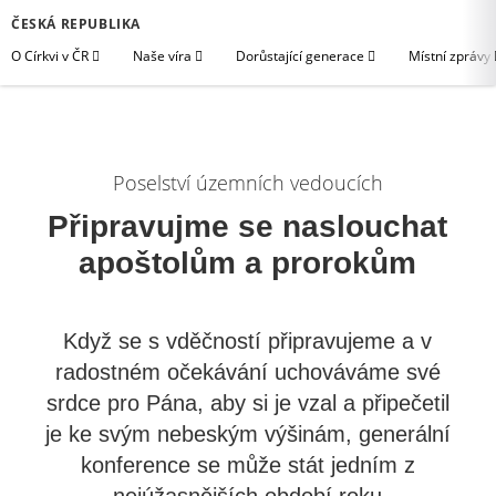
ČESKÁ REPUBLIKA
O Církvi v ČR
Naše víra
Dorůstající generace
Místní zprávy
Poselství územních vedoucích
Připravujme se naslouchat
apoštolům a prorokům
Když se s vděčností připravujeme a v
radostném očekávání uchováváme své
srdce pro Pána, aby si je vzal a připečetil
je ke svým nebeským výšinám, generální
konference se může stát jedním z