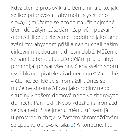
Když čteme proslov krále Beniamina a to, jak
se lidé připravovali, aby mohli slyšet jeho
slova,(
1
) můžeme se z toho naučit nejméně
třem důležitým zásadám. Zaprvé – pozvání
obdrželi lidé z celé země, podobně jako jsme
zváni my, abychom přišli a naslouchali našim
církevním vedoucím v dnešní době. Můžeme
se sami sebe zeptat: „Co dělám proto, abych
pomohl(a) pozvat všechny členy svého sboru
i své bližní a přátele z řad nečlenů?“ Zadruhé
– čteme, že lidé se shromáždili. Dnes se
můžeme shromažďovat jako rodiny nebo
skupiny v našem domově nebo ve sborových
domech. Pán řekl: „Nebo kdežkoli shromáždí
se dva neb tři ve jménu mém, tuť jsem já
u prostřed nich.“(
2
) V častém shromažďování
se spočívá obrovská síla.(
3
) A konečně, tito