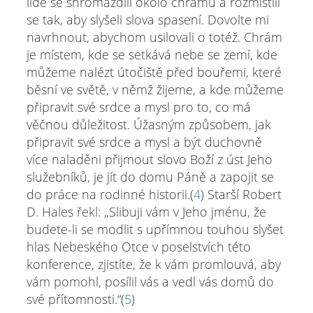
lidé se shromáždili okolo chrámu a rozmístili
se tak, aby slyšeli slova spasení. Dovolte mi
navrhnout, abychom usilovali o totéž. Chrám
je místem, kde se setkává nebe se zemí, kde
můžeme nalézt útočiště před bouřemi, které
běsní ve světě, v němž žijeme, a kde můžeme
připravit své srdce a mysl pro to, co má
věčnou důležitost. Úžasným způsobem, jak
připravit své srdce a mysl a být duchovně
více naladěni přijmout slovo Boží z úst Jeho
služebníků, je jít do domu Páně a zapojit se
do práce na rodinné historii.(
4
) Starší Robert
D. Hales řekl: „Slibuji vám v Jeho jménu, že
budete-li se modlit s upřímnou touhou slyšet
hlas Nebeského Otce v poselstvích této
konference, zjistíte, že k vám promlouvá, aby
vám pomohl, posílil vás a vedl vás domů do
své přítomnosti.“(
5
)