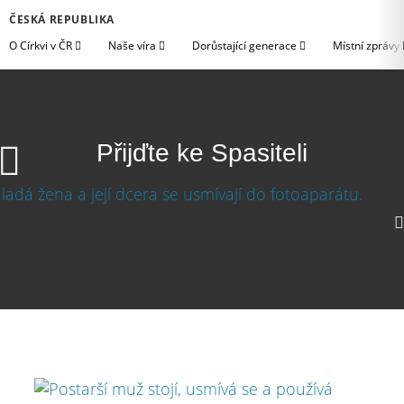
ČESKÁ REPUBLIKA
O Církvi v ČR
Naše víra
Dorůstající generace
Místní zprávy
Přijďte ke Spasiteli
Přijďte ke Spasiteli
Stáhnout video