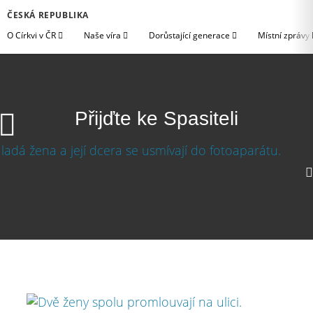
ČESKÁ REPUBLIKA
O Církvi v ČR
Naše víra
Dorůstající generace
Místní zprávy
Přijďte ke Spasiteli
Přijďte ke Spasiteli
Stáhnout video