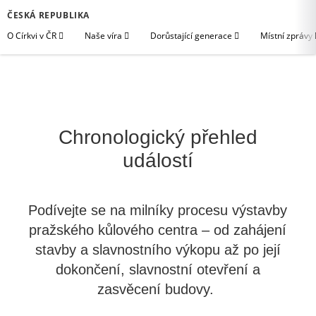
ČESKÁ REPUBLIKA
O Církvi v ČR
Naše víra
Dorůstající generace
Místní zprávy
Chronologický přehled
událostí
Podívejte se na milníky procesu výstavby
pražského kůlového centra – od zahájení
stavby a slavnostního výkopu až po její
dokončení, slavnostní otevření a
zasvěcení budovy.