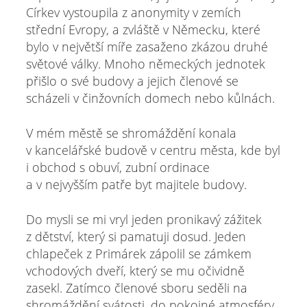
Církev vystoupila z anonymity v zemích
střední Evropy, a zvláště v Německu, které
bylo v největší míře zasaženo zkázou druhé
světové války. Mnoho německých jednotek
přišlo o své budovy a jejich členové se
scházeli v činžovních domech nebo kůlnách.
V mém městě se shromáždění konala
v kancelářské budově v centru města, kde byl
i obchod s obuví, zubní ordinace
a v nejvyšším patře byt majitele budovy.
Do mysli se mi vryl jeden pronikavý zážitek
z dětství, který si pamatuji dosud. Jeden
chlapeček z Primárek zápolil se zámkem
vchodových dveří, který se mu očividně
zasekl. Zatímco členové sboru seděli na
shromáždění svátosti, do pokojné atmosféry