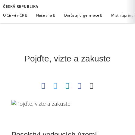
ČESKÁ REPUBLIKA
O Církvi v ČR
Naše víra
Dorůstající generace
Místní zprávy
Pojďte, vizte a zakuste
Poselství vedoucích území