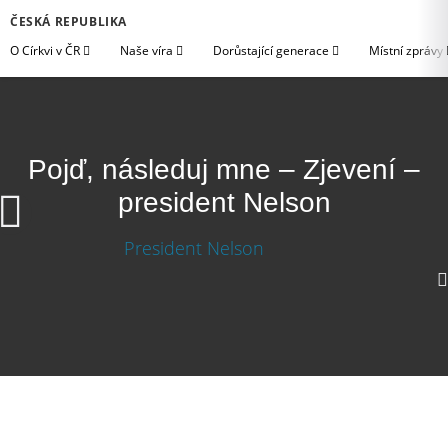
ČESKÁ REPUBLIKA
O Církvi v ČR
Naše víra
Dorůstající generace
Místní zprávy
Pojď, následuj mne – Zjevení –
president Nelson
1080p