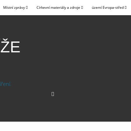
Místní zprávy
Církevní materiály a zdroje
území Evropa-střed
ÍŽE