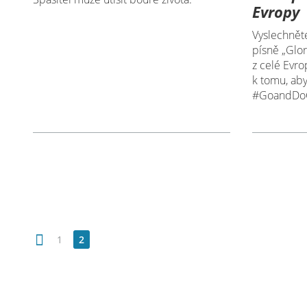
Evropy
Vyslechnět
písně „Glor
z celé Evro
k tomu, abys
#GoandDo
1
2