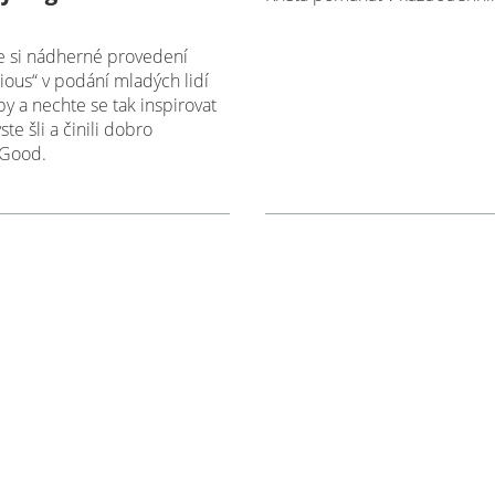
e si nádherné provedení
ious“ v podání mladých lidí
py a nechte se tak inspirovat
te šli a činili dobro
Good.