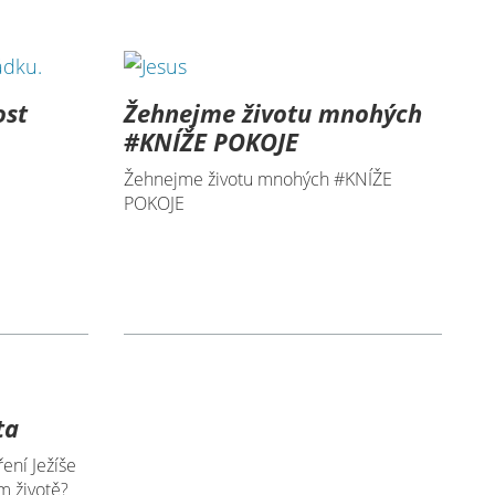
ost
Žehnejme životu mnohých
#KNÍŽE POKOJE
Žehnejme životu mnohých #KNÍŽE
POKOJE
ta
ení Ježíše
m životě?