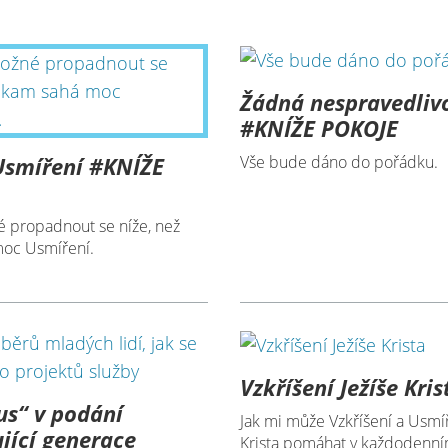
Žádná nespravedliv
#KNÍŽE POKOJE
Usmíření #KNÍŽE
Vše bude dáno do pořádku.
 propadnout se níže, než
oc Usmíření.
Vzkříšení Ježíše Kris
us“ v podání
Jak mi může Vzkříšení a Usmíř
jící generace
Krista pomáhat v každodenní