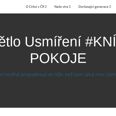
O Církvi v ČR
Naše víra
Dorůstající generace
ětlo Usmíření #KN
POKOJE