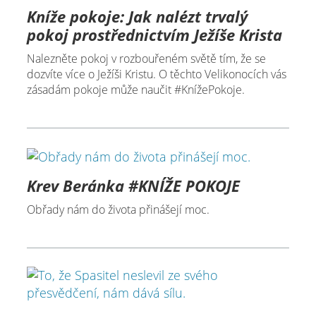
Kníže pokoje: Jak nalézt trvalý
pokoj prostřednictvím Ježíše Krista
Nalezněte pokoj v rozbouřeném světě tím, že se
dozvíte více o Ježíši Kristu. O těchto Velikonocích vás
zásadám pokoje může naučit #KnížePokoje.
Krev Beránka #KNÍŽE POKOJE
Obřady nám do života přinášejí moc.