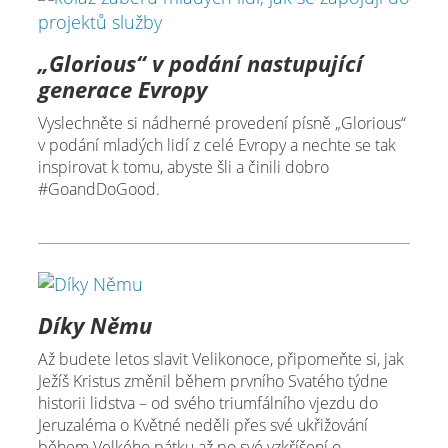
„Glorious“ v podání nastupující
generace Evropy
Vyslechněte si nádherné provedení písně „Glorious“
v podání mladých lidí z celé Evropy a nechte se tak
inspirovat k tomu, abyste šli a činili dobro
#GoandDoGood.
Díky Němu
Až budete letos slavit Velikonoce, připomeňte si, jak
Ježíš Kristus změnil během prvního Svatého týdne
historii lidstva – od svého triumfálního vjezdu do
Jeruzaléma o Květné neděli přes své ukřižování
během Velkého pátku až po své vzkříšení o