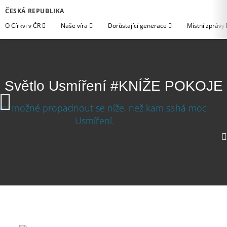
ČESKÁ REPUBLIKA
O Církvi v ČR
Naše víra
Dorůstající generace
Místní zprávy
Světlo Usmíření #KNÍŽE POKOJE
1080p
720p
360p