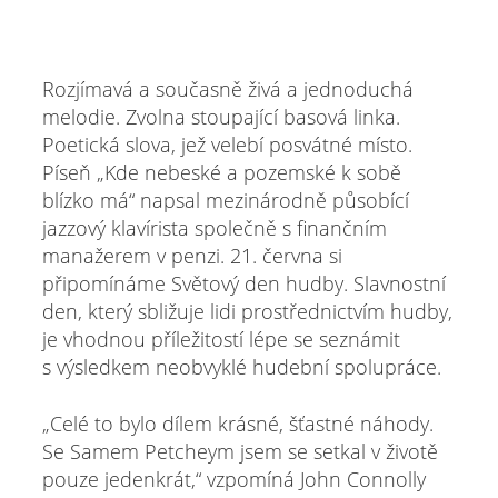
Rozjímavá a současně živá a jednoduchá
melodie. Zvolna stoupající basová linka.
Poetická slova, jež velebí posvátné místo.
Píseň „Kde nebeské a pozemské k sobě
blízko má“ napsal mezinárodně působící
jazzový klavírista společně s finančním
manažerem v penzi. 21. června si
připomínáme Světový den hudby. Slavnostní
den, který sbližuje lidi prostřednictvím hudby,
je vhodnou příležitostí lépe se seznámit
s výsledkem neobvyklé hudební spolupráce.
„Celé to bylo dílem krásné, šťastné náhody.
Se Samem Petcheym jsem se setkal v životě
pouze jedenkrát,“ vzpomíná John Connolly