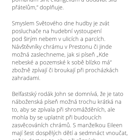
přátelům,“ doplňuje.
Smyslem Světového dne hudby je zvát
posluchače na hudební vystoupení
pod širým nebem v ulicích a parcích.
Návštěvníky chrámu v Prestonu či jinde
možná zaslechneme, jak si píseň „Kde
nebeské a pozemské k sobě blízko má“
zbožně zpívají či broukají při procházkách
zahradami.
Belfastský rodák John se domnívá, že je tato
náboženská píseň možná trochu krátká na
to, aby se zpívala při shromážděních, ale
mohla by se uplatnit při budoucích
zasvěcováních chrámů. S manželkou Eileen
mají šest dospělých dětí a sedmnáct vnoučat,