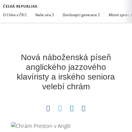
ČESKÁ REPUBLIKA
O Církvi v ČR
Naše víra
Dorůstající generace
Místní zprávy
Nová náboženská píseň
anglického jazzového
klavíristy a irského seniora
velebí chrám