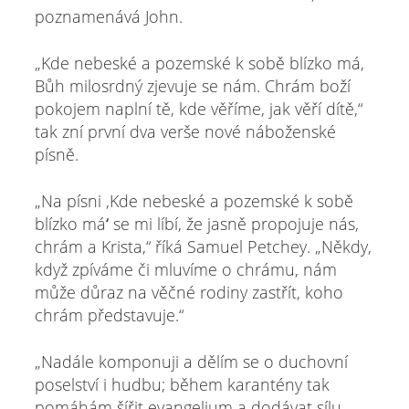
poznamenává John.
„Kde nebeské a pozemské k sobě blízko má,
Bůh milosrdný zjevuje se nám. Chrám boží
pokojem naplní tě, kde věříme, jak věří dítě,“
tak zní první dva verše nové náboženské
písně.
„Na písni ,Kde nebeské a pozemské k sobě
blízko máʻ se mi líbí, že jasně propojuje nás,
chrám a Krista,“ říká Samuel Petchey. „Někdy,
když zpíváme či mluvíme o chrámu, nám
může důraz na věčné rodiny zastřít, koho
chrám představuje.“
„Nadále komponuji a dělím se o duchovní
poselství i hudbu; během karantény tak
pomáhám šířit evangelium a dodávat sílu