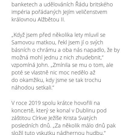
banketech a udělováních Řádu britského
impéria pořádaných Jejím veličenstvem
královnou Alžbětou II.
„Když jsem před několika lety mluvil se
Samovou matkou, řekl jsem jí o svých
básních o chrámu a oba nás napadlo, že by
možná mohl jednu z nich zhudebnit,“
vzpomíná John. „Zmínila se mu o tom, ale
poté se vlastně nic moc nedělo až
do okamžiku, kdy jsme se tak trochu
náhodou setkali.“
V roce 2019 spolu krátce hovořili na
koncertě, který se konal v Dublinu pod
záštitou Církve Ježíše Krista Svatých
posledních dnů. „Za několik málo dnů pak
složil tuto vskutku nádhernou hudbu,“