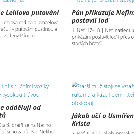
e Lehiovo putování
Pán přikazuje Nefi
postavil loď
| Lehiova rodina a Izmaelova
ačují v putování pustinou a
1. Nefi 17–18 | Nefi následu
íru vedeny Pánem.
přikázání postavit loď i přes 
starších bratrů.
se oddělují od
tů
Jákob učí o Usmíření
Krista
Starší bratři se na Nefiho
ejí si ho zabít. Pán Nefiho
2. Nefi 6–10 | Jákob, prorok z