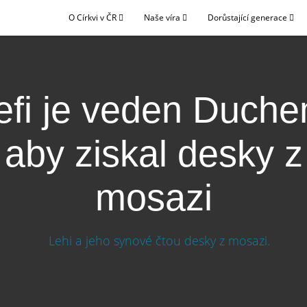
O Církvi v ČR
Naše víra
Dorůstající generace
efi je veden Duche
aby ziskal desky z
mosazi
 aby získal desky z mosazi