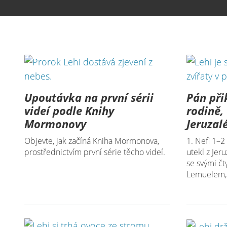
1080p
Upoutávka na první sérii
Pán při
videí podle Knihy
rodině,
Mormonovy
Jeruza
Objevte, jak začíná Kniha Mormonova,
1. Nefi 1–2
prostřednictvím první série těcho videí.
utekl z Jer
se svými č
Lemuelem,