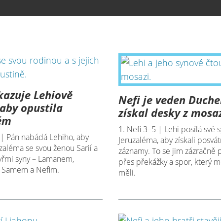
kazuje Lehiově
Nefi je veden Duch
 aby opustila
získal desky z mosa
lém
1. Nefi 3–5 | Lehi posílá své 
 | Pán nabádá Lehiho, aby
Jeruzaléma, aby získali posvá
uzaléma se svou ženou Sarií a
záznamy. To se jim zázračně p
tyřmi syny – Lamanem,
přes překážky a spor, který 
 Samem a Nefim.
měli.