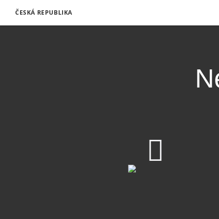
ČESKÁ REPUBLIKA
N
Nefi je veden Duchem,