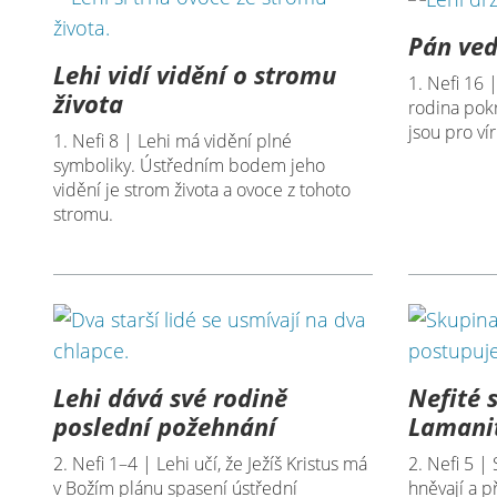
Pán ved
Lehi vidí vidění o stromu
1. Nefi 16 
života
rodina pokr
jsou pro v
1. Nefi 8 | Lehi má vidění plné
symboliky. Ústředním bodem jeho
vidění je strom života a ovoce z tohoto
stromu.
Lehi dává své rodině
Nefité 
poslední požehnání
Lamani
2. Nefi 1–4 | Lehi učí, že Ježíš Kristus má
2. Nefi 5 | 
v Božím plánu spasení ústřední
hněvají a př