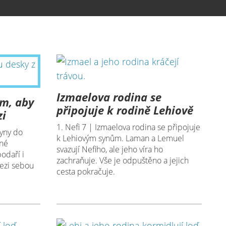
Izmaelova rodina se
em, aby
připojuje k rodině Lehiově
zi
1. Nefi 7 | Izmaelova rodina se připojuje
syny do
k Lehiovým synům. Laman a Lemuel
tné
svazují Nefiho, ale jeho víra ho
odaří i
zachraňuje. Vše je odpuštěno a jejich
mezi sebou
cesta pokračuje.