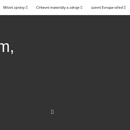
Místní zprávy
Církevní materiály a zdroje
území Evropa-střed
m,