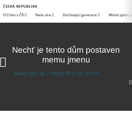
ČESKÁ REPUBLIKA
O Církvi v ČR
Naše víra
Dorůstající generace
Místní zprávy
Nechť je tento dům postaven
memu jmenu
Nechť je tento dům postaven mému jménu
1080p