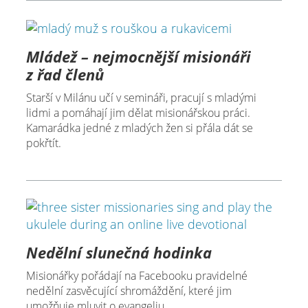
Mládež – nejmocnější misionáři
z řad členů
Starší v Milánu učí v semináři, pracují s mladými
lidmi a pomáhají jim dělat misionářskou práci.
Kamarádka jedné z mladých žen si přála dát se
pokřtít.
Nedělní slunečná hodinka
Misionářky pořádají na Facebooku pravidelné
nedělní zasvěcující shromáždění, které jim
umožňuje mluvit o evangeliu.