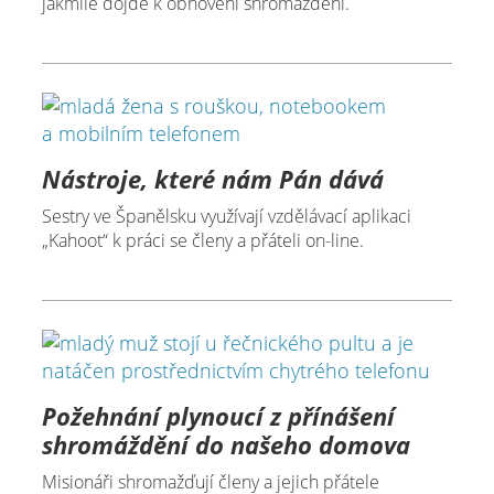
jakmile dojde k obnovení shromáždění.
Nástroje, které nám Pán dává
Sestry ve Španělsku využívají vzdělávací aplikaci
„Kahoot“ k práci se členy a přáteli on-line.
Požehnání plynoucí z přínášení
shromáždění do našeho domova
Misionáři shromažďují členy a jejich přátele