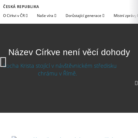
ČESKÁ REPUBLIKA
O Církvi v ČR
Naše víra
Dorůstající generace
Místní zprávy
Název Církve není věcí dohody
Název Církve není věcí dohody
Stáhnout video