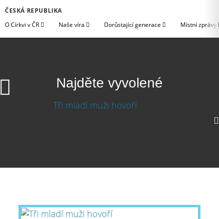
ČESKÁ REPUBLIKA
O Církvi v ČR
Naše víra
Dorůstající generace
Místní zprávy
Najděte vyvolené
Najděte vyvolené
Stáhnout video