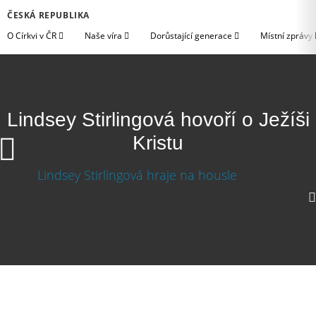
ČESKÁ REPUBLIKA
O Církvi v ČR
Naše víra
Dorůstající generace
Místní zprávy
Lindsey Stirlingová hovoří o Ježíši
Kristu
1080p