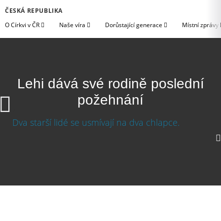
ČESKÁ REPUBLIKA
O Církvi v ČR
Naše víra
Dorůstající generace
Místní zprávy
Lehi dává své rodině poslední
požehnání
Lehi dává své rodině poslední požehnání
Stáhnout video