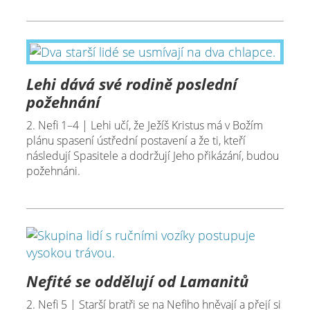
Lehi dává své rodině poslední
požehnání
2. Nefi 1–4 | Lehi učí, že Ježíš Kristus má v Božím
plánu spasení ústřední postavení a že ti, kteří
následují Spasitele a dodržují Jeho přikázání, budou
požehnáni.
Nefité se oddělují od Lamanitů
2. Nefi 5 | Starší bratři se na Nefiho hněvají a přejí si