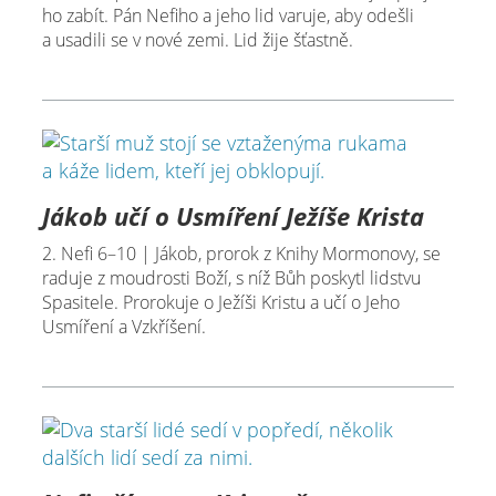
ho zabít. Pán Nefiho a jeho lid varuje, aby odešli
a usadili se v nové zemi. Lid žije šťastně.
Jákob učí o Usmíření Ježíše Krista
2. Nefi 6–10 | Jákob, prorok z Knihy Mormonovy, se
raduje z moudrosti Boží, s níž Bůh poskytl lidstvu
Spasitele. Prorokuje o Ježíši Kristu a učí o Jeho
Usmíření a Vzkříšení.