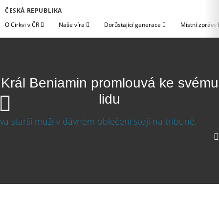
ČESKÁ REPUBLIKA
O Církvi v ČR
Naše víra
Dorůstající generace
Místní zprávy
Král Beniamin promlouvá ke svému
lidu
Král Beniamin promlouvá ke svému lidu
Stáhnout video