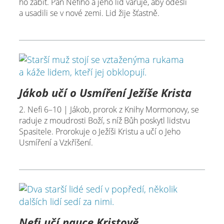
ho zabít. Pán Nefiho a jeho lid varuje, aby odešli
a usadili se v nové zemi. Lid žije šťastně.
Jákob učí o Usmíření Ježíše Krista
2. Nefi 6–10 | Jákob, prorok z Knihy Mormonovy, se
raduje z moudrosti Boží, s níž Bůh poskytl lidstvu
Spasitele. Prorokuje o Ježíši Kristu a učí o Jeho
Usmíření a Vzkříšení.
Nefi učí nauce Kristově