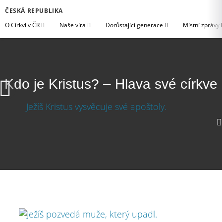
ČESKÁ REPUBLIKA
O Církvi v ČR
Naše víra
Dorůstající generace
Místní zprávy
Kdo je Kristus? – Hlava své církve
1080p