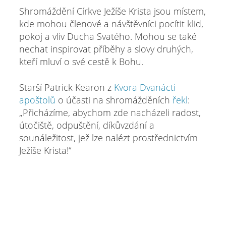
Shromáždění Církve Ježíše Krista jsou místem,
kde mohou členové a návštěvníci pocítit klid,
pokoj a vliv Ducha Svatého. Mohou se také
nechat inspirovat příběhy a slovy druhých,
kteří mluví o své cestě k Bohu.
Starší Patrick Kearon z
Kvora Dvanácti
apoštolů
o účasti na shromážděních
řekl
:
„Přicházíme, abychom zde nacházeli radost,
útočiště, odpuštění, díkůvzdání a
sounáležitost, jež lze nalézt prostřednictvím
Ježíše Krista!“