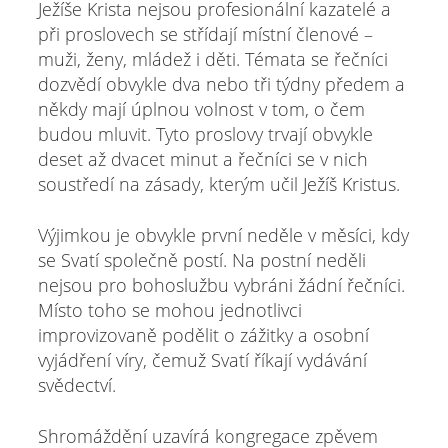
Ježíše Krista nejsou profesionální kazatelé a
při proslovech se střídají místní členové –
muži, ženy, mládež i děti. Témata se řečníci
dozvědí obvykle dva nebo tři týdny předem a
někdy mají úplnou volnost v tom, o čem
budou mluvit. Tyto proslovy trvají obvykle
deset až dvacet minut a řečníci se v nich
soustředí na zásady, kterým učil Ježíš Kristus.
Výjimkou je obvykle první neděle v měsíci, kdy
se Svatí společně postí. Na postní neděli
nejsou pro bohoslužbu vybráni žádní řečníci.
Místo toho se mohou jednotlivci
improvizovaně podělit o zážitky a osobní
vyjádření víry, čemuž Svatí říkají vydávání
svědectví.
Shromáždění uzavírá kongregace zpěvem