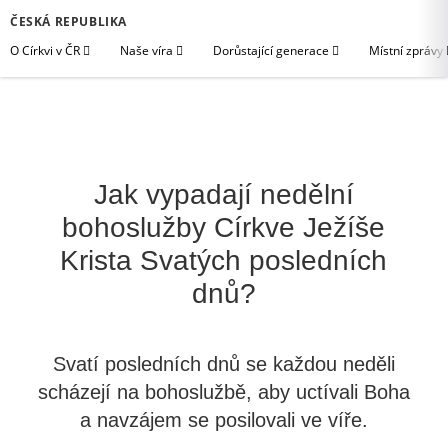
ČESKÁ REPUBLIKA
O Církvi v ČR
Naše víra
Dorůstající generace
Místní zprávy
Jak vypadají nedělní
bohoslužby Církve Ježíše
Krista Svatých posledních
dnů?
Svatí posledních dnů se každou neděli
scházejí na bohoslužbě, aby uctívali Boha
a navzájem se posilovali ve víře.