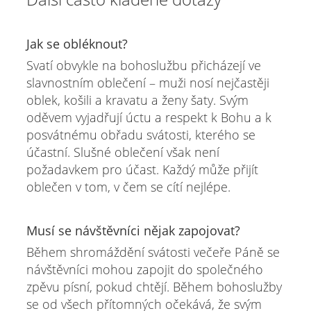
Jak se obléknout?
Svatí obvykle na bohoslužbu přicházejí ve
slavnostním oblečení – muži nosí nejčastěji
oblek, košili a kravatu a ženy šaty. Svým
oděvem vyjadřují úctu a respekt k Bohu a k
posvátnému obřadu svátosti, kterého se
účastní. Slušné oblečení však není
požadavkem pro účast. Každý může přijít
oblečen v tom, v čem se cítí nejlépe.
Musí se návštěvníci nějak zapojovat?
Během shromáždění svátosti večeře Páně se
návštěvníci mohou zapojit do společného
zpěvu písní, pokud chtějí. Během bohoslužby
se od všech přítomných očekává, že svým