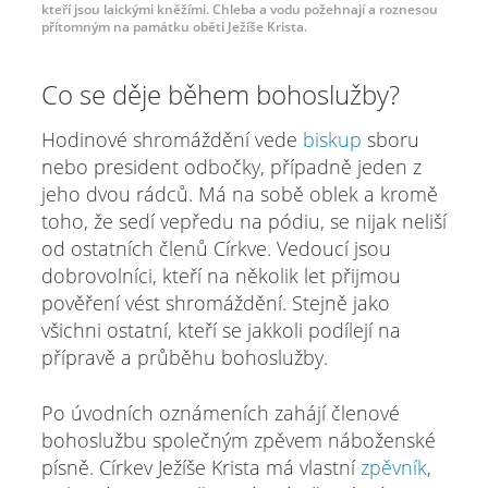
kteří jsou laickými kněžími. Chleba a vodu požehnají a roznesou
přítomným na památku oběti Ježíše Krista.
Co se děje během bohoslužby?
Hodinové shromáždění vede
biskup
sboru
nebo president odbočky, případně jeden z
jeho dvou rádců. Má na sobě oblek a kromě
toho, že sedí vepředu na pódiu, se nijak neliší
od ostatních členů Církve. Vedoucí jsou
dobrovolníci, kteří na několik let přijmou
pověření vést shromáždění. Stejně jako
všichni ostatní, kteří se jakkoli podílejí na
přípravě a průběhu bohoslužby.
Po úvodních oznámeních zahájí členové
bohoslužbu společným zpěvem náboženské
písně. Církev Ježíše Krista má vlastní
zpěvník
,