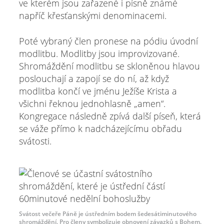
ve kterém jsou zařazené i písně známé
napříč křesťanskými denominacemi.
Poté vybraný člen pronese na pódiu úvodní
modlitbu. Modlitby jsou improvizované.
Shromáždění modlitbu se skloněnou hlavou
poslouchají a zapojí se do ní, až když
modlitba končí ve jménu Ježíše Krista a
všichni řeknou jednohlasně „amen“.
Kongregace následně zpívá další píseň, která
se váže přímo k nadcházejícímu obřadu
svátosti.
Svátost večeře Páně je ústředním bodem šedesátiminutového
shromáždění. Pro členy symbolizuje obnovení závazků s Bohem.