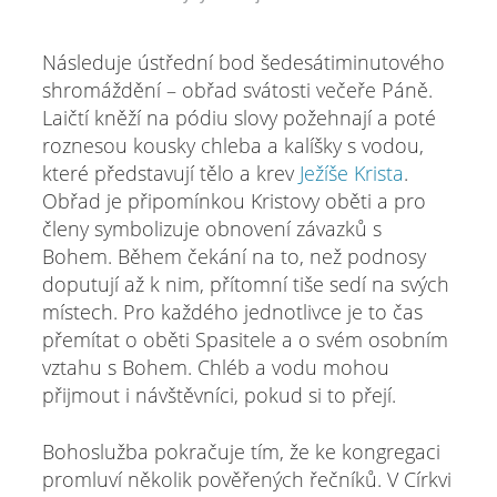
Následuje ústřední bod šedesátiminutového
shromáždění – obřad svátosti večeře Páně.
Laičtí kněží na pódiu slovy požehnají a poté
roznesou kousky chleba a kalíšky s vodou,
které představují tělo a krev
Ježíše Krista
.
Obřad je připomínkou Kristovy oběti a pro
členy symbolizuje obnovení závazků s
Bohem. Během čekání na to, než podnosy
doputují až k nim, přítomní tiše sedí na svých
místech. Pro každého jednotlivce je to čas
přemítat o oběti Spasitele a o svém osobním
vztahu s Bohem. Chléb a vodu mohou
přijmout i návštěvníci, pokud si to přejí.
Bohoslužba pokračuje tím, že ke kongregaci
promluví několik pověřených řečníků. V Církvi